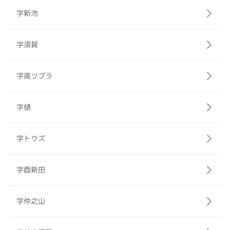
字新池
字須賀
字高ツブラ
字樋
字トウズ
字酉新田
字仲之山