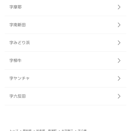
字摩耶
字南新田
字みどり浜
字柳牛
字ヤンチャ
字六反田
トップ
愛知県
知多郡 東浦町
大字藤江
字八幡