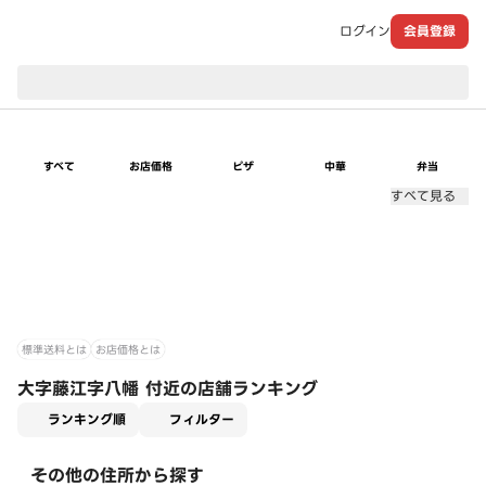
ログイン
会員登録
現在のお届け先：
すべて
お店価格
ピザ
中華
弁当
すべて見る
標準送料とは
お店価格とは
大字藤江字八幡 付近の店舗ランキング
適用なし
ランキング順
フィルター
その他の住所から探す