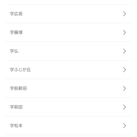
字広坂
字藤塚
字仏
字ふじが丘
字前新田
字前田
字松本