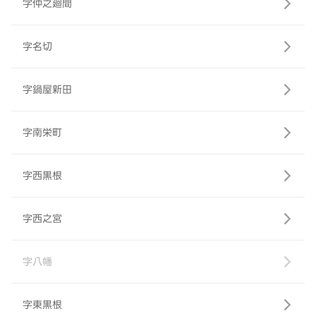
字仲之廻間
字名切
字鍋屋新田
字南栄町
字西黒根
字西之宮
字八幡
字東黒根