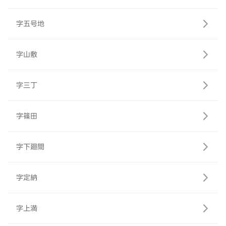
字五号地
字山敷
字三丁
字篠田
字下廻間
字定納
字上満