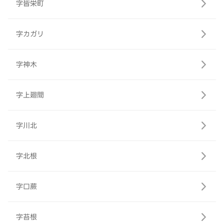
字皆栄町
字カガリ
字神木
字上廻間
字川北
字北根
字口蕨
字苔根