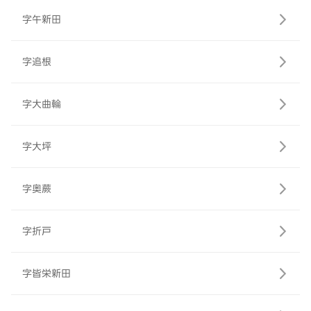
字午新田
字追根
字大曲輪
字大坪
字奥蕨
字折戸
字皆栄新田