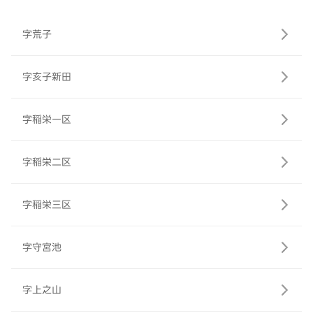
字荒子
字亥子新田
字稲栄一区
字稲栄二区
字稲栄三区
字守宮池
字上之山