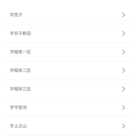
字荒子
字亥子新田
字稲栄一区
字稲栄二区
字稲栄三区
字守宮池
字上之山