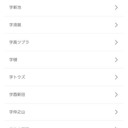
字新池
字須賀
字高ツブラ
字樋
字トウズ
字酉新田
字仲之山