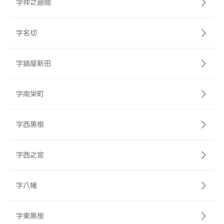
字仲之廻間
字名切
字鍋屋新田
字南栄町
字西黒根
字西之宮
字八幡
字東黒根