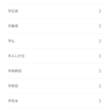
字広坂
字藤塚
字仏
字ふじが丘
字前新田
字前田
字松本