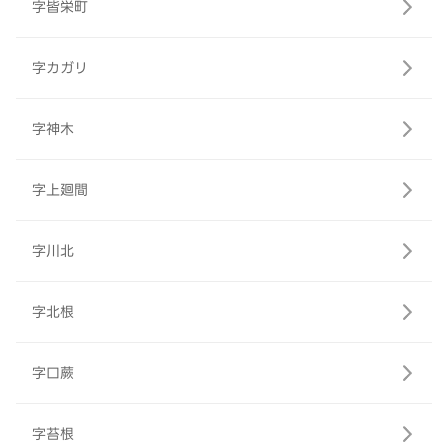
字皆栄町
字カガリ
字神木
字上廻間
字川北
字北根
字口蕨
字苔根