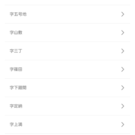
字五号地
字山敷
字三丁
字篠田
字下廻間
字定納
字上満