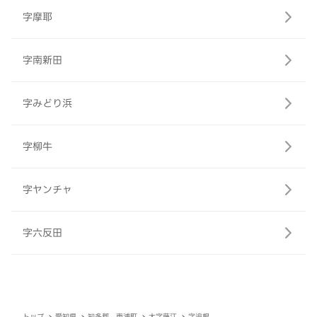
字摩耶
字南新田
字みどり浜
字柳牛
字ヤンチャ
字六反田
トップ
愛知県
知多郡 東浦町
大字藤江
字追根