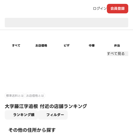
ログイン
会員登録
現在のお届け先：
すべて
お店価格
ピザ
中華
弁当
すべて見る
標準送料とは
お店価格とは
大字藤江字追根 付近の店舗ランキング
適用なし
ランキング順
フィルター
その他の住所から探す