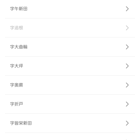
字午新田
字追根
字大曲輪
字大坪
字奥蕨
字折戸
字皆栄新田