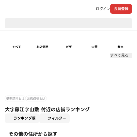
ログイン
会員登録
現在のお届け先：
すべて
お店価格
ピザ
中華
弁当
すべて見る
標準送料とは
お店価格とは
大字藤江字山敷 付近の店舗ランキング
適用なし
ランキング順
フィルター
その他の住所から探す