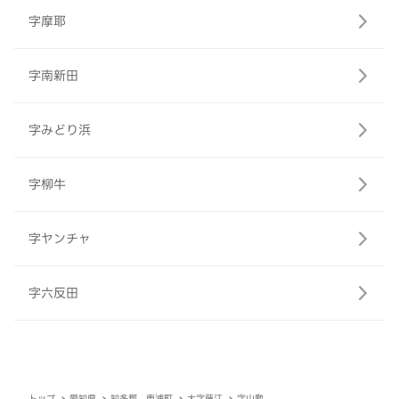
字摩耶
字南新田
字みどり浜
字柳牛
字ヤンチャ
字六反田
トップ
愛知県
知多郡 東浦町
大字藤江
字山敷