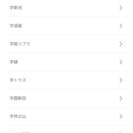
字新池
字須賀
字高ツブラ
字樋
字トウズ
字酉新田
字仲之山