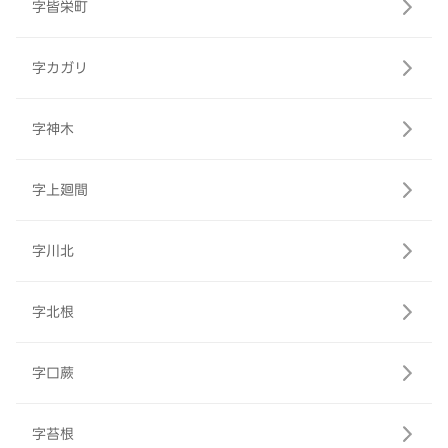
字皆栄町
字カガリ
字神木
字上廻間
字川北
字北根
字口蕨
字苔根