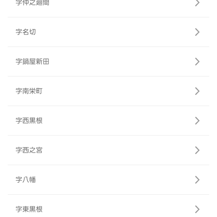
字仲之廻間
字名切
字鍋屋新田
字南栄町
字西黒根
字西之宮
字八幡
字東黒根