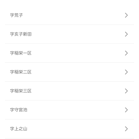
字荒子
字亥子新田
字稲栄一区
字稲栄二区
字稲栄三区
字守宮池
字上之山