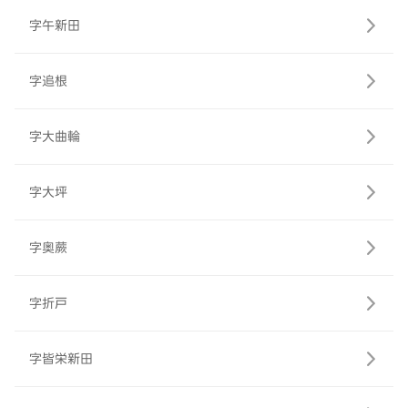
字午新田
字追根
字大曲輪
字大坪
字奥蕨
字折戸
字皆栄新田