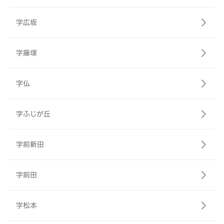
字広坂
字藤塚
字仏
字ふじが丘
字前新田
字前田
字松本