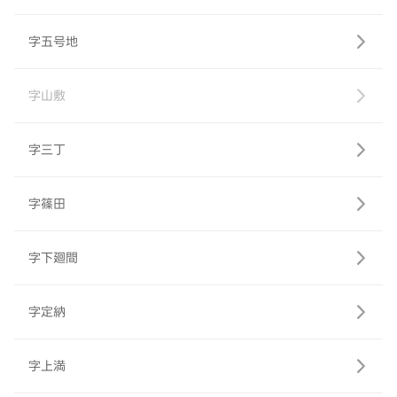
字五号地
字山敷
字三丁
字篠田
字下廻間
字定納
字上満