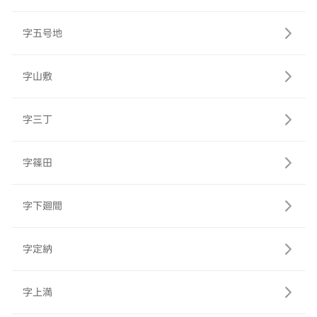
字五号地
字山敷
字三丁
字篠田
字下廻間
字定納
字上満