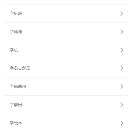
字広坂
字藤塚
字仏
字ふじが丘
字前新田
字前田
字松本