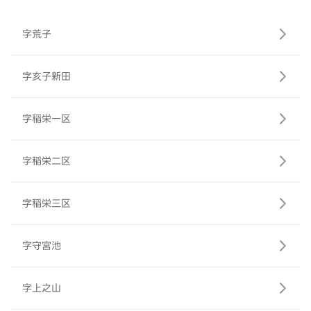
字荒子
字亥子新田
字稲栄一区
字稲栄二区
字稲栄三区
字守宮池
字上之山