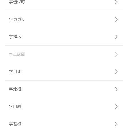
字皆栄町
字カガリ
字神木
字上廻間
字川北
字北根
字口蕨
字苔根