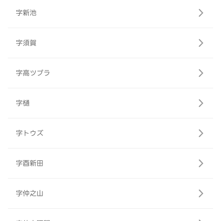
字新池
字須賀
字高ツブラ
字樋
字トウズ
字酉新田
字仲之山