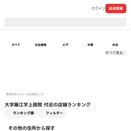
ログイン
会員登録
現在のお届け先：
すべて
お店価格
ピザ
中華
弁当
すべて見る
標準送料とは
お店価格とは
大字藤江字上廻間 付近の店舗ランキング
適用なし
ランキング順
フィルター
その他の住所から探す