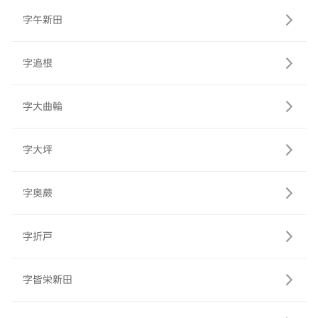
字午新田
字追根
字大曲輪
字大坪
字奥蕨
字折戸
字皆栄新田