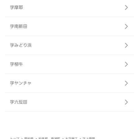
字摩耶
字南新田
字みどり浜
字柳牛
字ヤンチャ
字六反田
トップ
愛知県
知多郡 東浦町
大字藤江
字上廻間