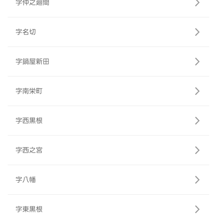
字仲之廻間
字名切
字鍋屋新田
字南栄町
字西黒根
字西之宮
字八幡
字東黒根