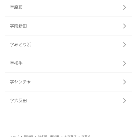
字摩耶
字南新田
字みどり浜
字柳牛
字ヤンチャ
字六反田
トップ
愛知県
知多郡 東浦町
大字藤江
字苔根