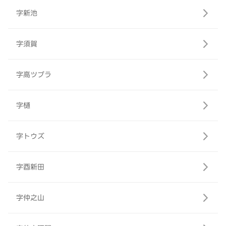
字新池
字須賀
字高ツブラ
字樋
字トウズ
字酉新田
字仲之山