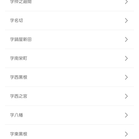
字仲之廻間
字名切
字鍋屋新田
字南栄町
字西黒根
字西之宮
字八幡
字東黒根