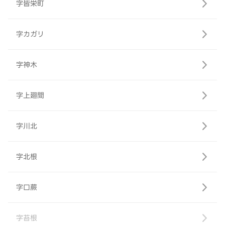
字皆栄町
字カガリ
字神木
字上廻間
字川北
字北根
字口蕨
字苔根