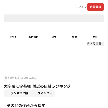
ログイン
会員登録
現在のお届け先：
すべて
お店価格
ピザ
中華
弁当
すべて見る
標準送料とは
お店価格とは
大字藤江字苔根 付近の店舗ランキング
適用なし
ランキング順
フィルター
その他の住所から探す