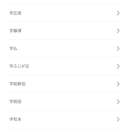
字広坂
字藤塚
字仏
字ふじが丘
字前新田
字前田
字松本