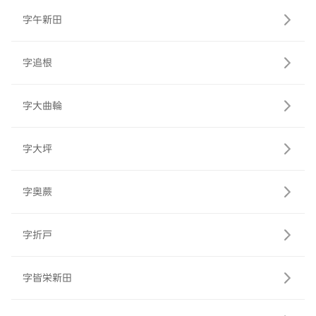
字午新田
字追根
字大曲輪
字大坪
字奥蕨
字折戸
字皆栄新田