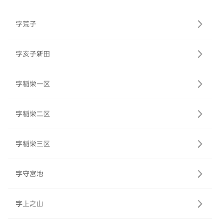
字荒子
字亥子新田
字稲栄一区
字稲栄二区
字稲栄三区
字守宮池
字上之山