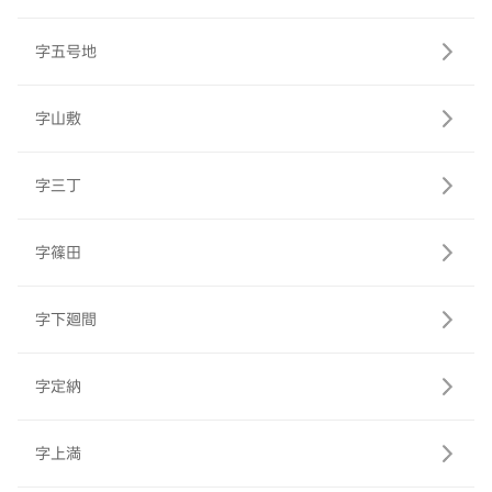
字五号地
字山敷
字三丁
字篠田
字下廻間
字定納
字上満