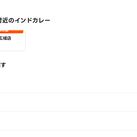
付近のインドカレー
料対象
広域店
探す