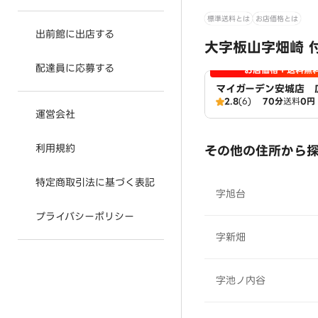
標準送料とは
お店価格とは
出前館に出店する
大字板山字畑崎 
配達員に応募する
お店価格＋送料無
マイガーデン安城店 
2.8
(6)
70分
送料
0円
運営会社
利用規約
その他の住所から
特定商取引法に基づく表記
字旭台
プライバシーポリシー
字新畑
字池ノ内谷