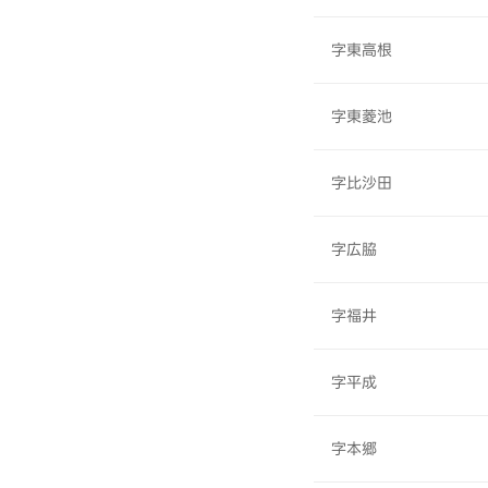
字東高根
字東菱池
字比沙田
字広脇
字福井
字平成
字本郷