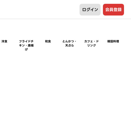
ログイン
会員登録
洋食
フライドチ
和食
とんかつ・
カフェ・ド
韓国料理
キン・唐揚
天ぷら
リンク
げ