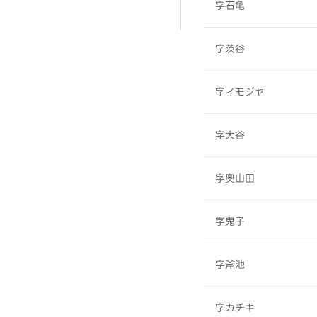
字石亀
字茨谷
字イモジヤ
字大谷
字奥山田
字鬼子
字斧池
字カチキ