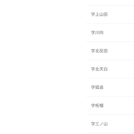
字上山田
字川向
字北反田
字北天白
字狐追
字柘榴
字三ノ山