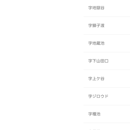
字地獄谷
字獅子渡
字地蔵池
字下山田口
字上ケ谷
字ジロウド
字種池