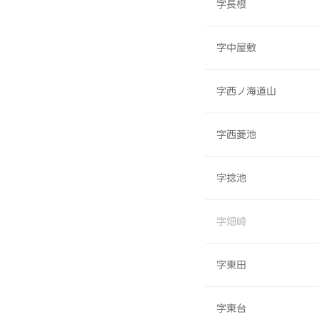
字長根
字中屋敷
字西ノ海道山
字西菱池
字捻池
字畑崎
字東田
字東台