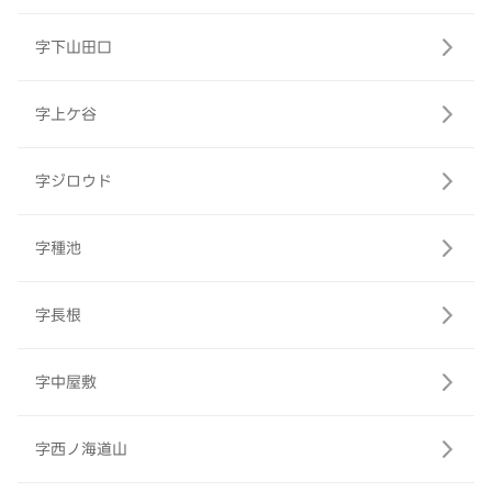
字下山田口
字上ケ谷
字ジロウド
字種池
字長根
字中屋敷
字西ノ海道山