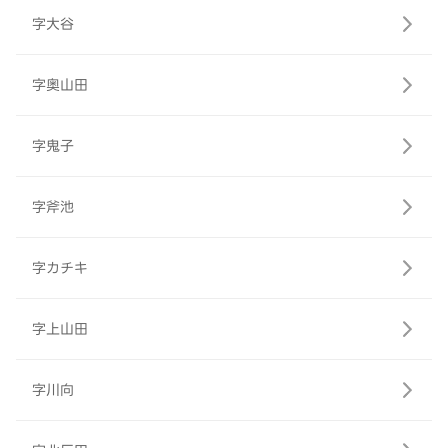
字大谷
字奥山田
字鬼子
字斧池
字カチキ
字上山田
字川向