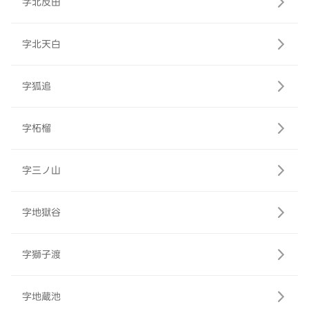
字北反田
字北天白
字狐追
字柘榴
字三ノ山
字地獄谷
字獅子渡
字地蔵池