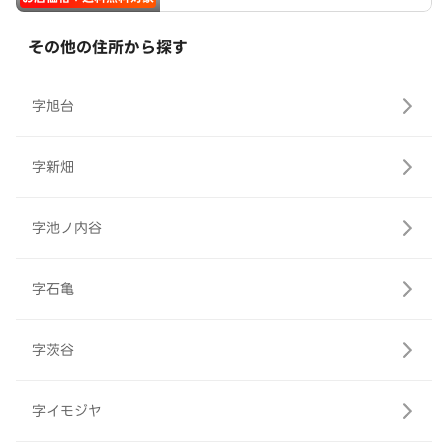
その他の住所から探す
字旭台
字新畑
字池ノ内谷
字石亀
字茨谷
字イモジヤ