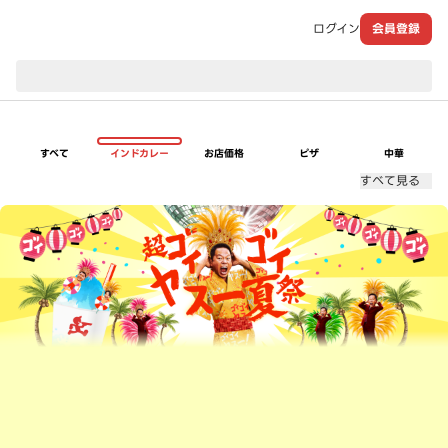
ログイン
会員登録
現在のお届け先：
すべて
インドカレー
お店価格
ピザ
中華
すべて見る
超ゴイゴイヤスー夏祭