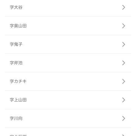
字大谷
字奥山田
字鬼子
字斧池
字カチキ
字上山田
字川向