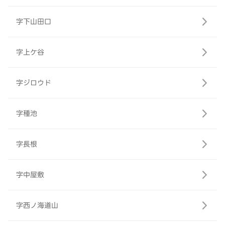
字下山田口
字上ケ谷
字ジロウド
字種池
字長根
字中屋敷
字西ノ海道山