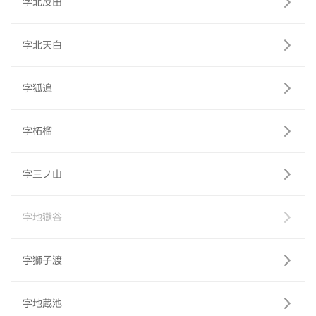
字北反田
字北天白
字狐追
字柘榴
字三ノ山
字地獄谷
字獅子渡
字地蔵池