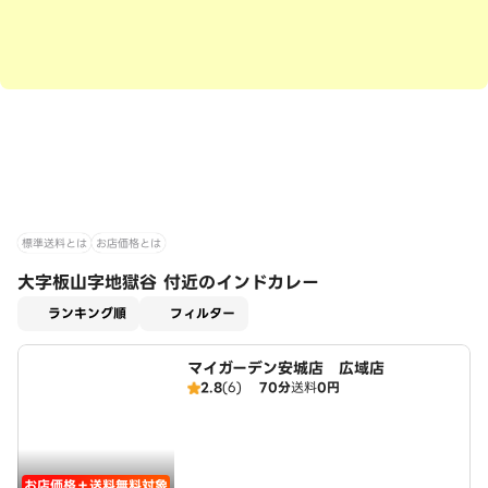
標準送料とは
お店価格とは
大字板山字地獄谷 付近のインドカレー
適用なし
ランキング順
フィルター
マイガーデン安城店 広域店
2.8
(6)
70分
送料
0円
お店価格＋送料無料対象