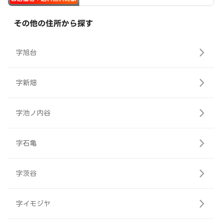
その他の住所から探す
字旭台
字新畑
字池ノ内谷
字石亀
字茨谷
字イモジヤ