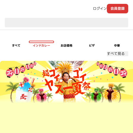
ログイン
会員登録
現在のお届け先：
すべて
インドカレー
お店価格
ピザ
中華
すべて見る
超ゴイゴイヤスー夏祭