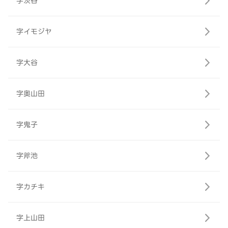
字茨谷
字イモジヤ
字大谷
字奥山田
字鬼子
字斧池
字カチキ
字上山田