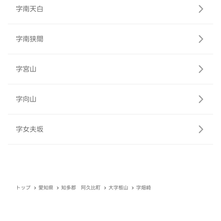
字南天白
字南狭間
字宮山
字向山
字女夫坂
トップ
愛知県
知多郡 阿久比町
大字板山
字畑崎