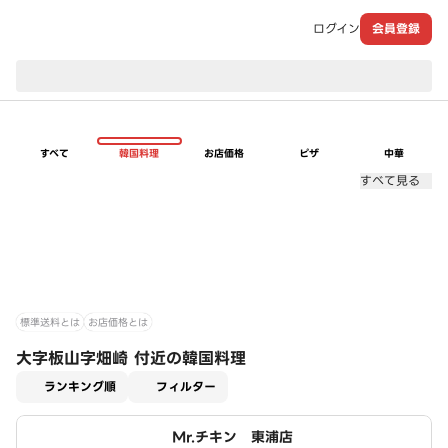
ログイン
会員登録
現在のお届け先：
すべて
韓国料理
お店価格
ピザ
中華
すべて見る
標準送料とは
お店価格とは
大字板山字畑崎 付近の韓国料理
適用なし
ランキング順
フィルター
Mr.チキン 東浦店