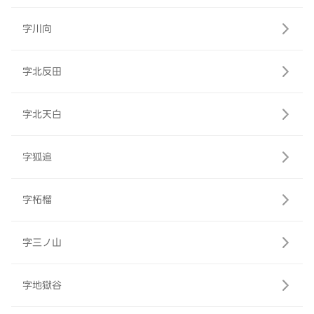
字川向
字北反田
字北天白
字狐追
字柘榴
字三ノ山
字地獄谷