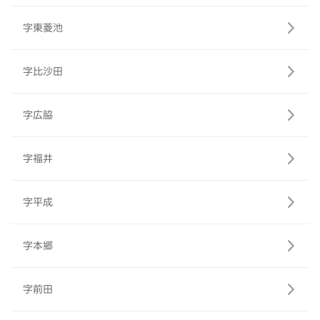
字東菱池
字比沙田
字広脇
字福井
字平成
字本郷
字前田