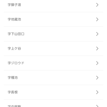
字獅子渡
字地蔵池
字下山田口
字上ケ谷
字ジロウド
字種池
字長根
字中屋敷