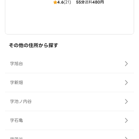
4.6
(21)
55分
送料
480円
その他の住所から探す
字旭台
字新畑
字池ノ内谷
字石亀