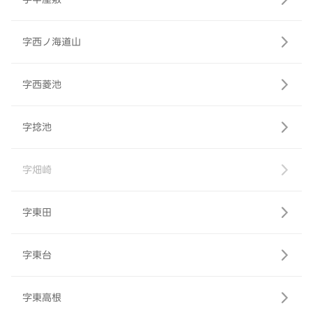
字西ノ海道山
字西菱池
字捻池
字畑崎
字東田
字東台
字東高根