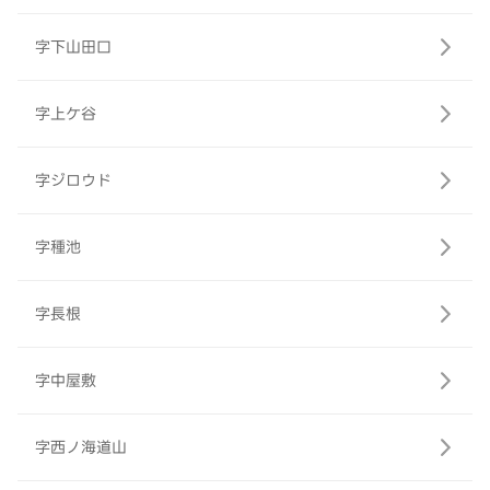
字下山田口
字上ケ谷
字ジロウド
字種池
字長根
字中屋敷
字西ノ海道山