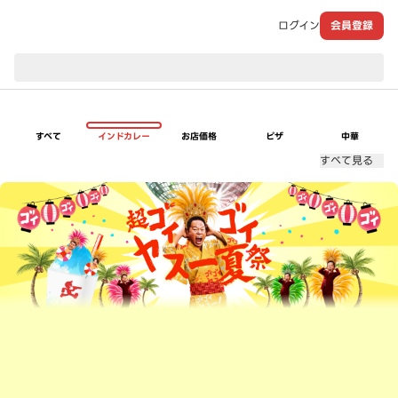
ログイン
会員登録
現在のお届け先：
すべて
インドカレー
お店価格
ピザ
中華
すべて見る
超ゴイゴイヤスー夏祭