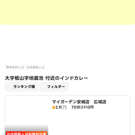
標準送料とは
お店価格とは
大字板山字地蔵池 付近のインドカレー
適用なし
ランキング順
フィルター
マイガーデン安城店 広域店
2.9
(7)
70分
送料
0円
お店価格＋送料無料対象