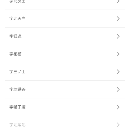
字北反田
字北天白
字狐追
字柘榴
字三ノ山
字地獄谷
字獅子渡
字地蔵池