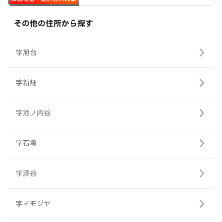
その他の住所から探す
字旭台
字新畑
字池ノ内谷
字石亀
字茨谷
字イモジヤ