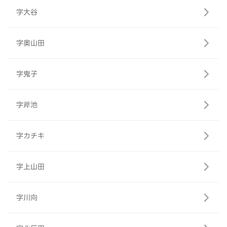
字大谷
字奥山田
字鬼子
字斧池
字カチキ
字上山田
字川向