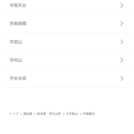
字南天白
字南狭間
字宮山
字向山
字女夫坂
トップ
愛知県
知多郡 阿久比町
大字板山
字東菱池