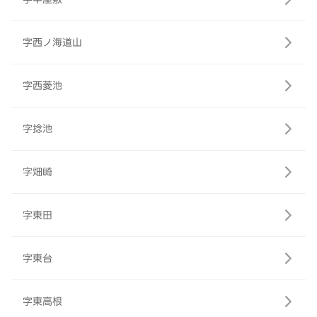
字西ノ海道山
字西菱池
字捻池
字畑崎
字東田
字東台
字東高根