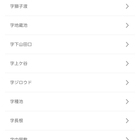
字獅子渡
字地蔵池
字下山田口
字上ケ谷
字ジロウド
字種池
字長根
字中屋敷