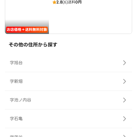
2.8
(6)
送料
0円
お店価格＋送料無料対象
その他の住所から探す
字旭台
字新畑
字池ノ内谷
字石亀