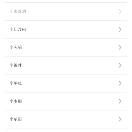
字東菱池
字比沙田
字広脇
字福井
字平成
字本郷
字前田