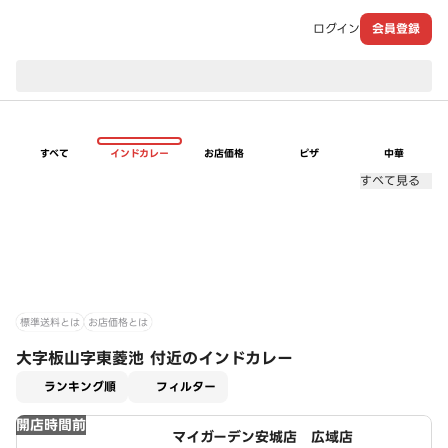
ログイン
会員登録
現在のお届け先：
すべて
インドカレー
お店価格
ピザ
中華
すべて見る
標準送料とは
お店価格とは
大字板山字東菱池 付近のインドカレー
適用なし
ランキング順
フィルター
開店時間前
マイガーデン安城店 広域店