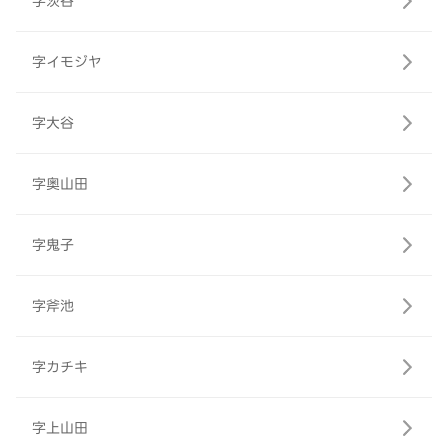
字茨谷
字イモジヤ
字大谷
字奥山田
字鬼子
字斧池
字カチキ
字上山田