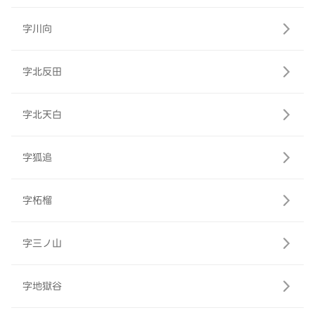
字川向
字北反田
字北天白
字狐追
字柘榴
字三ノ山
字地獄谷