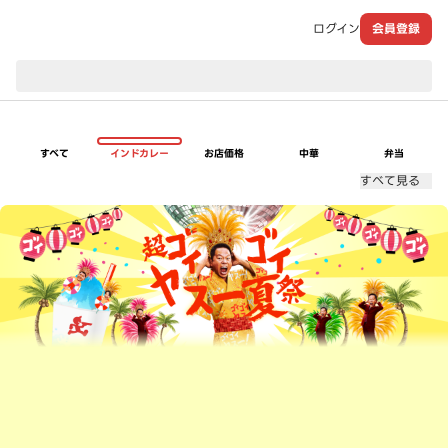
ログイン
会員登録
現在のお届け先：
すべて
インドカレー
お店価格
中華
弁当
すべて見る
超ゴイゴイヤスー夏祭