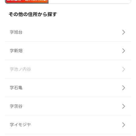
その他の住所から探す
字旭台
字新畑
字池ノ内谷
字石亀
字茨谷
字イモジヤ