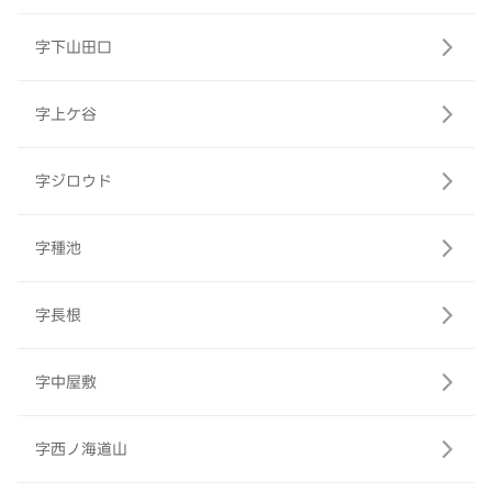
字下山田口
字上ケ谷
字ジロウド
字種池
字長根
字中屋敷
字西ノ海道山