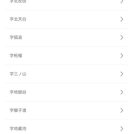
字北反田
字北天白
字狐追
字柘榴
字三ノ山
字地獄谷
字獅子渡
字地蔵池