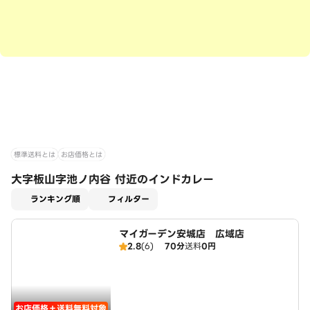
標準送料とは
お店価格とは
大字板山字池ノ内谷 付近のインドカレー
適用なし
ランキング順
フィルター
マイガーデン安城店 広域店
2.8
(6)
70分
送料
0円
お店価格＋送料無料対象