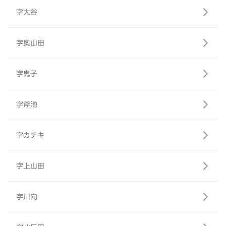
字大谷
字奥山田
字鬼子
字斧池
字カチキ
字上山田
字川向