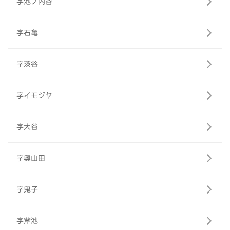
字池ノ内谷
字石亀
字茨谷
字イモジヤ
字大谷
字奥山田
字鬼子
字斧池