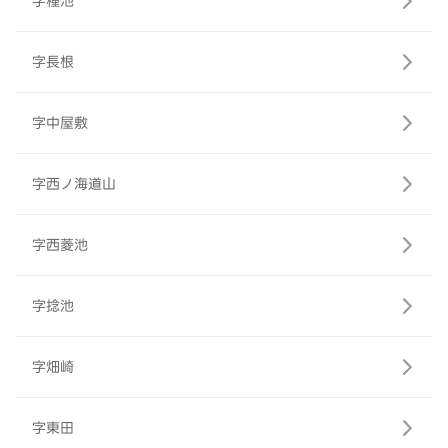
字種池
字長根
字中屋敷
字西ノ海道山
字西菱池
字捻池
字畑崎
字東田