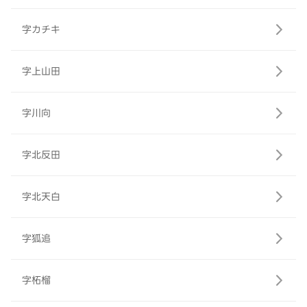
字カチキ
字上山田
字川向
字北反田
字北天白
字狐追
字柘榴