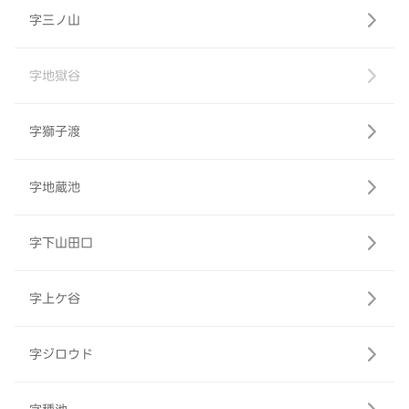
字三ノ山
字地獄谷
字獅子渡
字地蔵池
字下山田口
字上ケ谷
字ジロウド