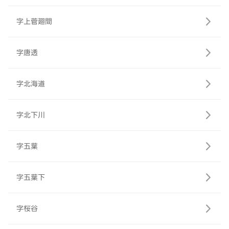
字上菅廻間
字唐透
字北海道
字北下川
字五葉
字五葉下
字桜谷