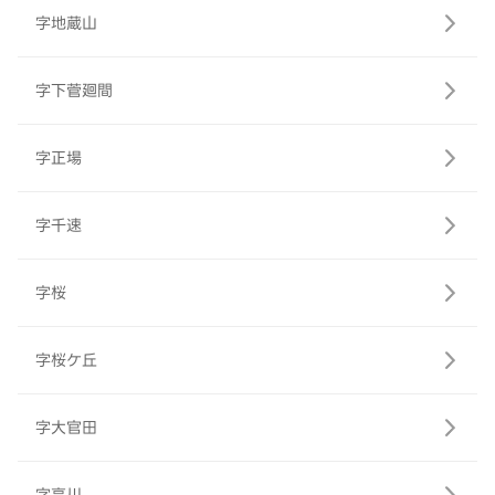
字地蔵山
字下菅廻間
字正場
字千速
字桜
字桜ケ丘
字大官田