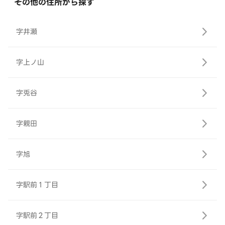
その他の住所から探す
字井瀬
字上ノ山
字兎谷
字親田
字旭
字駅前１丁目
字駅前２丁目