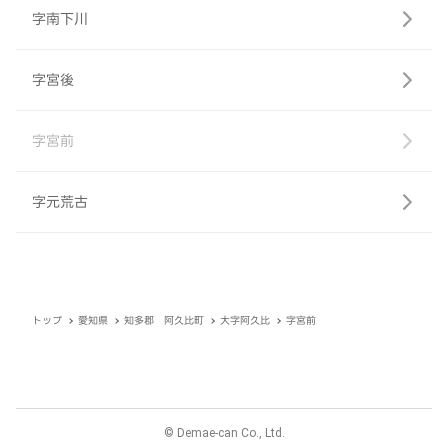
字南下川
字宮後
字宮前
字元荒古
トップ
愛知県
知多郡 阿久比町
大字阿久比
字宮前
© Demae-can Co., Ltd.