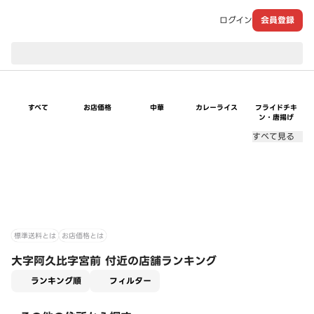
ログイン
会員登録
現在のお届け先：
すべて
お店価格
中華
カレーライス
フライドチキ
ン・唐揚げ
すべて見る
標準送料とは
お店価格とは
大字阿久比字宮前 付近の店舗ランキング
適用なし
ランキング順
フィルター