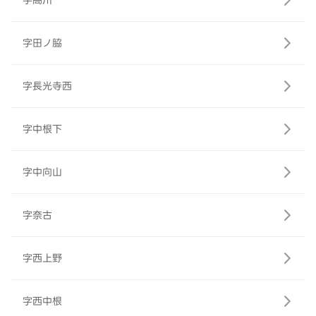
字高川
字田ノ脇
字長光寺西
字中根下
字中向山
字奈古
字西上野
字西中根