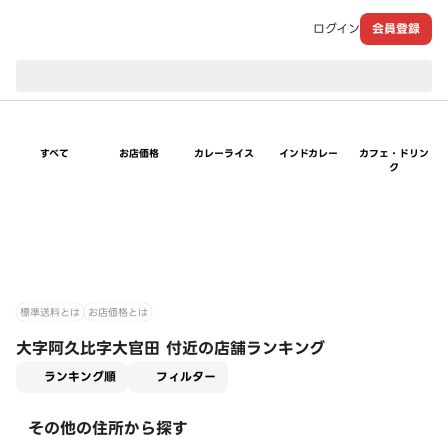
ログイン
会員登録
現在のお届け先：
すべて
お店価格
カレーライス
インドカレー
カフェ・ドリン
ク
標準送料とは
お店価格とは
大字阿久比字大官田 付近の店舗ランキング
適用なし
ランキング順
フィルター
その他の住所から探す