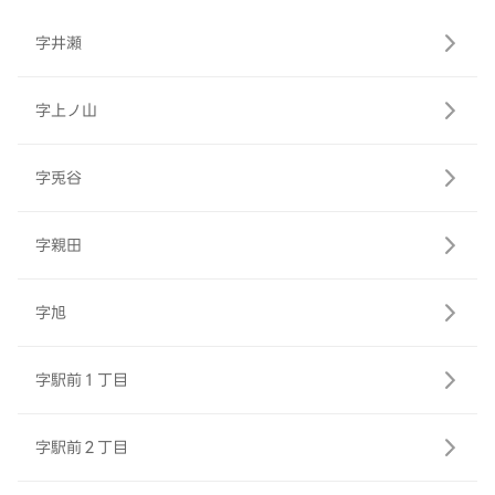
字井瀬
字上ノ山
字兎谷
字親田
字旭
字駅前１丁目
字駅前２丁目