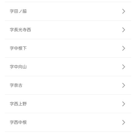
字田ノ脇
字長光寺西
字中根下
字中向山
字奈古
字西上野
字西中根