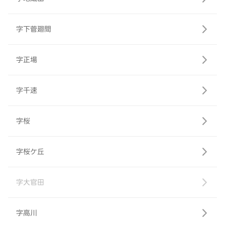
字下菅廻間
字正場
字千速
字桜
字桜ケ丘
字大官田
字高川