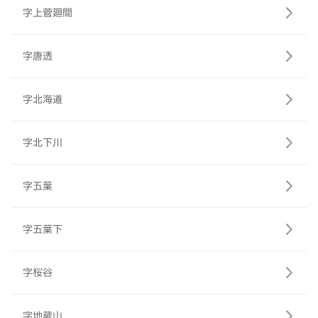
字上菅廻間
字唐透
字北海道
字北下川
字五葉
字五葉下
字桜谷
字地蔵山