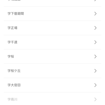
字下菅廻間
字正場
字千速
字桜
字桜ケ丘
字大官田
字高川