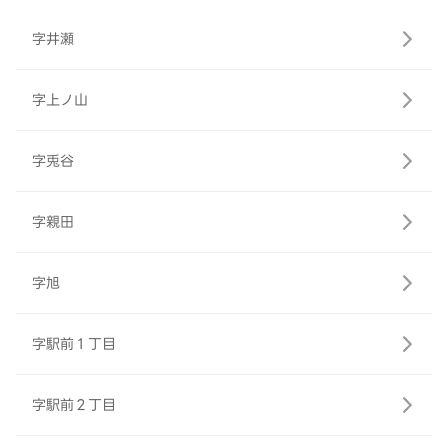
字井瀬
字上ノ山
字兎谷
字親田
字旭
字駅前１丁目
字駅前２丁目