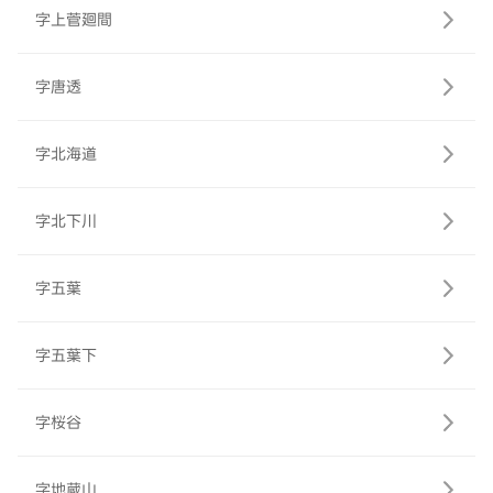
字上菅廻間
字唐透
字北海道
字北下川
字五葉
字五葉下
字桜谷
字地蔵山