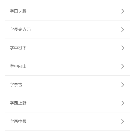
字田ノ脇
字長光寺西
字中根下
字中向山
字奈古
字西上野
字西中根