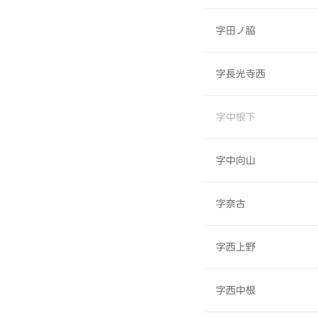
字田ノ脇
字長光寺西
字中根下
字中向山
字奈古
字西上野
字西中根