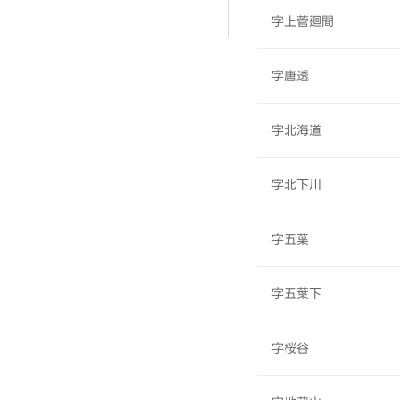
字上菅廻間
字唐透
字北海道
字北下川
字五葉
字五葉下
字桜谷