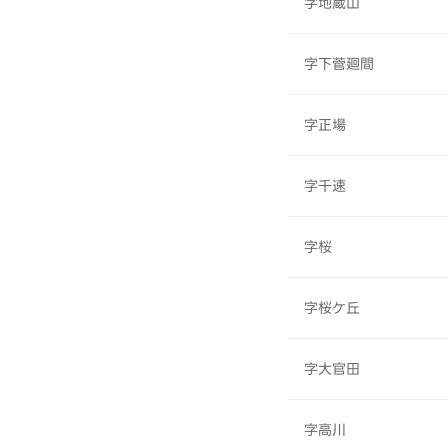
字地蔵山
字下菅廻間
字正場
字千速
字桜
字桜ケ丘
字大官田
字高川