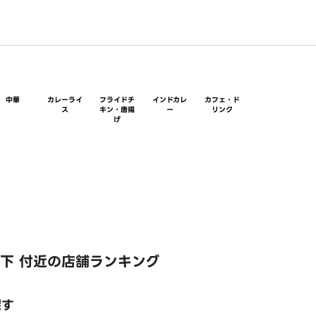
中華
カレーライ
フライドチ
インドカレ
カフェ・ド
ス
キン・唐揚
ー
リンク
げ
下 付近の店舗ランキング
探す