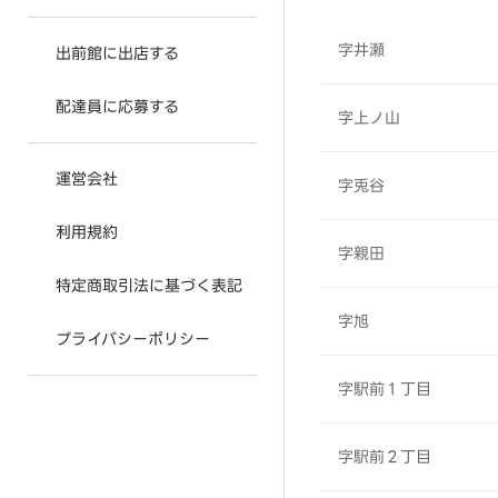
字井瀬
出前館に出店する
配達員に応募する
字上ノ山
運営会社
字兎谷
利用規約
字親田
特定商取引法に基づく表記
字旭
プライバシーポリシー
字駅前１丁目
字駅前２丁目