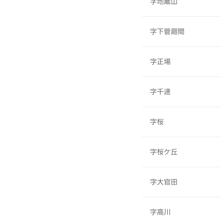
字地蔵山
字下菅廻間
字正場
字千速
字桜
字桜ケ丘
字大官田
字高川