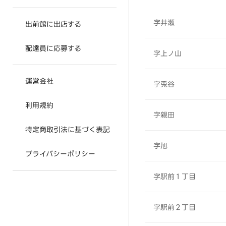
字井瀬
出前館に出店する
配達員に応募する
字上ノ山
運営会社
字兎谷
利用規約
字親田
特定商取引法に基づく表記
字旭
プライバシーポリシー
字駅前１丁目
字駅前２丁目