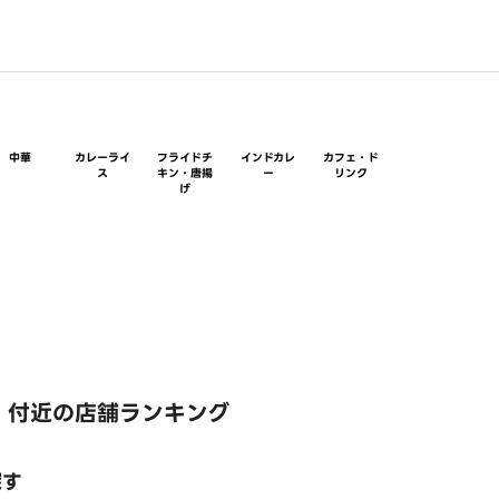
中華
カレーライ
フライドチ
インドカレ
カフェ・ド
ス
キン・唐揚
ー
リンク
げ
 付近の店舗ランキング
探す