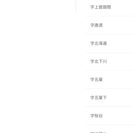
字上菅廻間
字唐透
字北海道
字北下川
字五葉
字五葉下
字桜谷