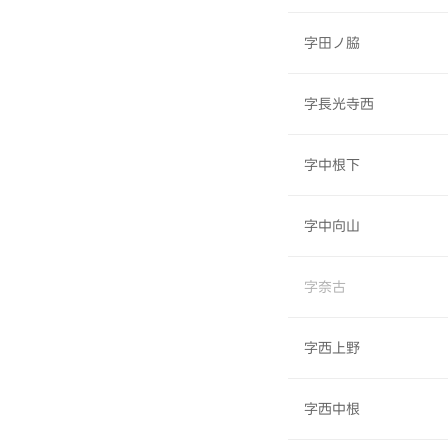
字田ノ脇
字長光寺西
字中根下
字中向山
字奈古
字西上野
字西中根