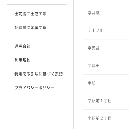
字井瀬
出前館に出店する
配達員に応募する
字上ノ山
運営会社
字兎谷
利用規約
字親田
特定商取引法に基づく表記
字旭
プライバシーポリシー
字駅前１丁目
字駅前２丁目