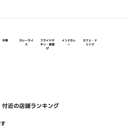
中華
カレーライ
フライドチ
インドカレ
カフェ・ド
ス
キン・唐揚
ー
リンク
げ
 付近の店舗ランキング
探す