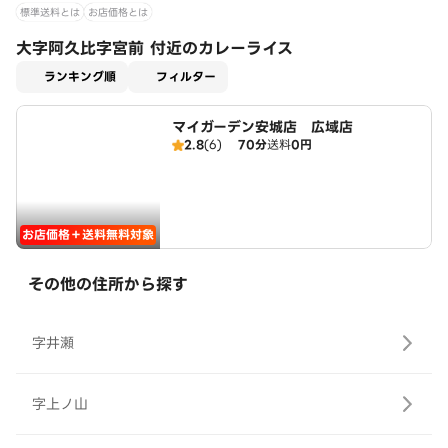
標準送料とは
お店価格とは
大字阿久比字宮前 付近のカレーライス
適用なし
ランキング順
フィルター
マイガーデン安城店 広域店
2.8
(6)
70分
送料
0円
お店価格＋送料無料対象
その他の住所から探す
字井瀬
字上ノ山