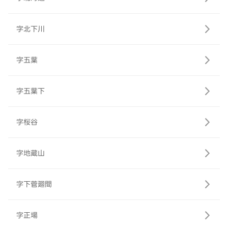
字北下川
字五葉
字五葉下
字桜谷
字地蔵山
字下菅廻間
字正場