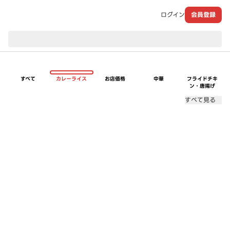
ログイン
会員登録
現在のお届け先：
すべて
カレーライス
お店価格
中華
フライドチキ
ン・唐揚げ
すべて見る