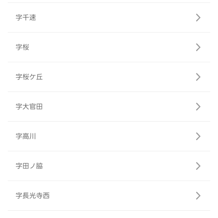
字千速
字桜
字桜ケ丘
字大官田
字高川
字田ノ脇
字長光寺西