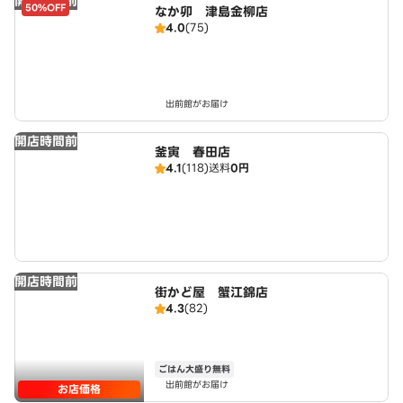
開店時間前
50%OFF
なか卯 津島金柳店
4.0
(75)
出前館がお届け
開店時間前
釜寅 春田店
4.1
(118)
送料
0円
開店時間前
街かど屋 蟹江錦店
4.3
(82)
ごはん大盛り無料
出前館がお届け
お店価格