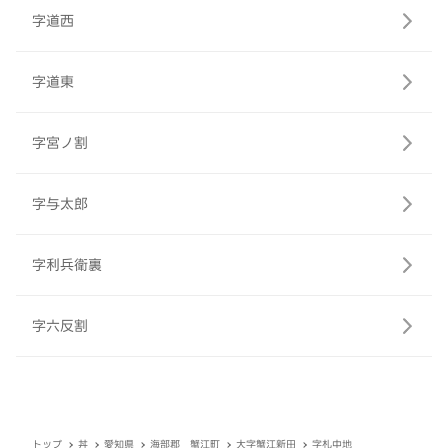
字道西
字道東
字宮ノ割
字与太郎
字利兵衛裏
字六反割
トップ
丼
愛知県
海部郡 蟹江町
大字蟹江新田
字札中地