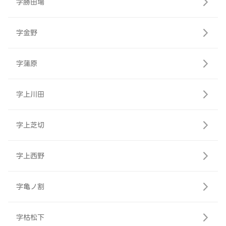
字勝田場
字金野
字蒲原
字上川田
字上芝切
字上西野
字亀ノ割
字枯松下