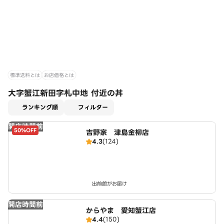
標準送料とは
お店価格とは
大字蟹江新田字札中地 付近の丼
適用なし
ランキング順
フィルター
開店時間前
50%OFF
吉野家 津島金柳店
4.3
(124)
出前館がお届け
開店時間前
からやま 愛知蟹江店
4.4
(150)