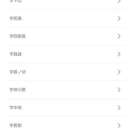
字下山
字尻高
字四郎長
字銭袋
字辰ノ切
字仲川原
字中地
字長割