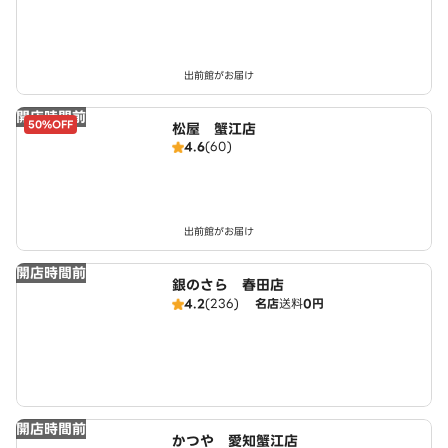
出前館がお届け
開店時間前
50%OFF
松屋 蟹江店
4.6
(60)
出前館がお届け
開店時間前
銀のさら 春田店
4.2
(236)
名店
送料
0円
開店時間前
かつや 愛知蟹江店