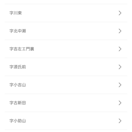
字川東
字北中瀬
字吉左エ門裏
字源氏前
字小吉山
字古新田
字小助山