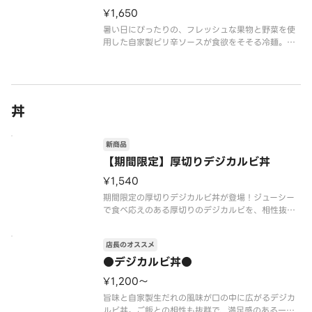
¥1,650
暑い日にぴったりの、フレッシュな果物と野菜を使
用した自家製ピリ辛ソースが食欲をそそる冷麺。つ
るっとした麺と爽やかな酸味、甘みが絶妙なハーモ
ニーを奏でます。
丼
新商品
【期間限定】厚切りデジカルビ丼
¥1,540
期間限定の厚切りデジカルビ丼が登場！ジューシー
で食べ応えのある厚切りのデジカルビを、相性抜群
の自家製ねぎ塩と一緒に召し上がってください。
店長のオススメ
●デジカルビ丼●
¥1,200〜
旨味と自家製生だれの風味が口の中に広がるデジカ
ルビ丼。ご飯との相性も抜群で、満足感のある一品