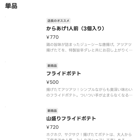
単品
店長のオススメ
からあげ1人前（3個入り）
¥770
鶏の旨味が詰まったジューシーな唐揚げ。アツアツ
揚げたてを、特製旨辛ダレと共にお召し上がりくだ
さい。お好みでレモンを絞っても美味。
新商品
フライドポテト
¥500
揚げたてアツアツ！シンプルながらも奥深い味わい
のフライドポテト。ついつい手が止まらなくなる一
品です。
新商品
山盛りフライドポテト
¥720
ホクホク、サクサク！揚げたてポテトは、大人から