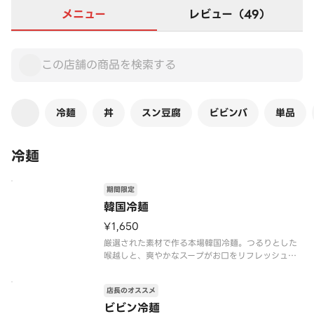
メニュー
レビュー（49）
冷麺
丼
スン豆腐
ビビンバ
単品
冷麺
期間限定
韓国冷麺
¥1,650
厳選された素材で作る本場韓国冷麺。つるりとした
喉越しと、爽やかなスープがお口をリフレッシュさ
せてくれます。
店長のオススメ
ビビン冷麺