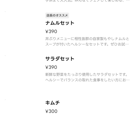
子供まで大人気。みんなでシェアして楽しめる、山
盛りフライドポテトです。
店長のオススメ
ナムルセット
¥390
丼ぶりメニューに相性抜群の自家製もやしナムルと
スープが付いたヘルシーなセットです。ぜひお試し
ください。
サラダセット
¥390
新鮮な野菜をたっぷり使用したサラダセットです。
ヘルシーでバランスの取れた食事をしたい方におす
すめです。
キムチ
¥300