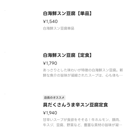
白海鮮スン豆腐【単品】
¥1,540
白海鮮スン豆腐単品
白海鮮スン豆腐【定食】
¥1,790
あっさりとした味わいが特徴の白海鮮スン豆腐。新
鮮な魚介の旨味が凝縮されたスープは、心も体も温
まります。定食でご飯も一緒にどうぞ。
店長のオススメ
具だくさんうま辛スン豆腐定食
¥1,940
甘辛いスープが食欲をそそる！牛ホルモン、豚肉、
牛スジ、豆腐、野菜など、豊富な具材の旨味が凝縮