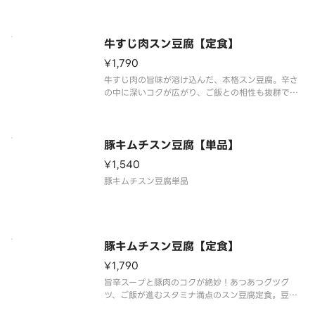
牛すじ肉スン豆腐【定食】
¥1,790
牛すじ肉の旨味が溶け込んだ、本格スン豆腐。辛さ
の中に深いコクが広がり、ご飯との相性も抜群で
す。体の温まる定食をお楽しみください。
豚キムチスン豆腐【単品】
¥1,540
豚キムチスン豆腐単品
豚キムチスン豆腐【定食】
¥1,790
旨辛スープと豚肉のコクが絶妙！あつあつグツグ
ツ、ご飯が進むスタミナ満点のスン豆腐定食。豆腐
の優しい味わいがたまらない。