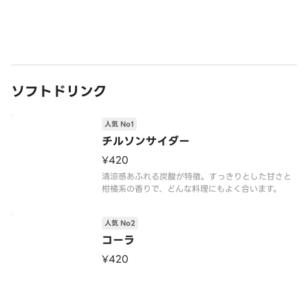
ソフトドリンク
人気 No1
チルソンサイダー
¥420
清涼感あふれる炭酸が特徴。すっきりとした甘さと
柑橘系の香りで、どんな料理にもよく合います。
人気 No2
コーラ
¥420