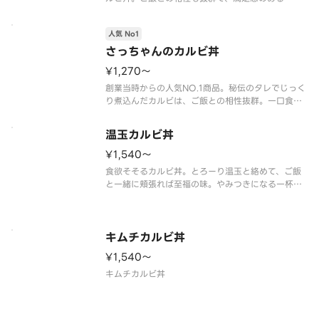
です。
人気 No1
さっちゃんのカルビ丼
¥1,270〜
創業当時からの人気NO.1商品。秘伝のタレでじっく
り煮込んだカルビは、ご飯との相性抜群。一口食べ
れば、あっという間に完食してしまうこと間違いな
しです。
温玉カルビ丼
¥1,540〜
食欲そそるカルビ丼。とろーり温玉と絡めて、ご飯
と一緒に頬張れば至福の味。やみつきになる一杯で
す。
キムチカルビ丼
¥1,540〜
キムチカルビ丼