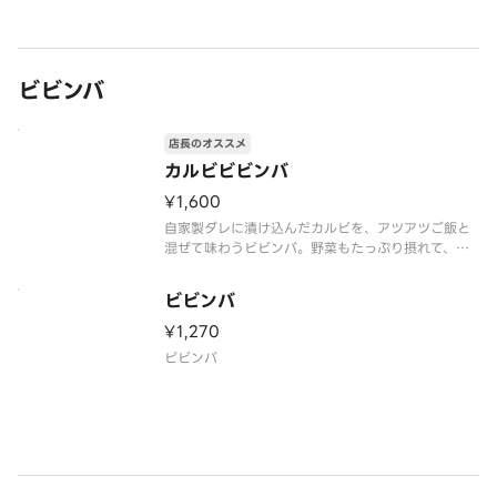
された、スタミナ満点のスン豆腐定食です。
ビビンバ
店長のオススメ
カルビビビンバ
¥1,600
自家製ダレに漬け込んだカルビを、アツアツご飯と
混ぜて味わうビビンバ。野菜もたっぷり摂れて、バ
ランスも良い一品です。
ビビンバ
¥1,270
ピビンバ