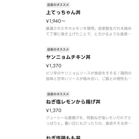
店長のオススメ
上てっちゃん丼
¥1,940〜
厳選された牛ホルモンを使用。自家製生だれを絡め
て丁寧に焼き上げたことで、とろけるような食感と
濃厚な旨みを引き出しました。ご飯が進む一杯で
す。
店長のオススメ
ヤンニョムチキン丼
¥1,370
ピリ辛のヤンニョムソースが食欲をそそる！鶏肉の
旨味と甘辛いソースが絡み合い、ご飯との相性も抜
群。温玉との組み合わせも楽しめます。
店長のオススメ
ねぎ塩レモンから揚げ丼
¥1,370
ジューシーな唐揚げを、特製ねぎ塩レモンだれでさ
っぱりと。暑い日にもぴったりの、食欲そそる丼で
す。
ねぎ塩鶏もも丼