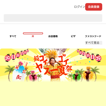
ログイン
会員登録
現在のお届け先：
すべて
丼
お店価格
ピザ
ファストフード
すべて見る
超ゴイゴイヤスー夏祭