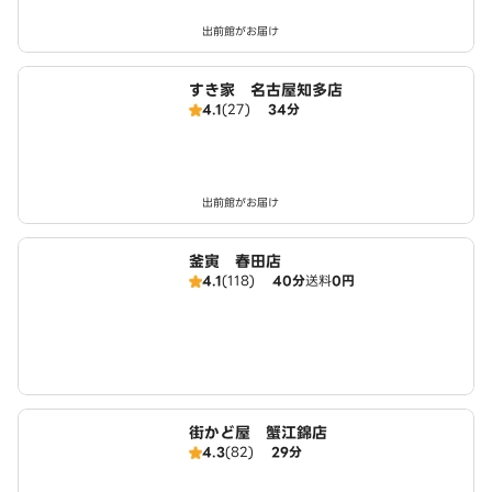
出前館がお届け
すき家 名古屋知多店
4.1
(27)
34分
出前館がお届け
釜寅 春田店
4.1
(118)
40分
送料
0円
街かど屋 蟹江錦店
4.3
(82)
29分