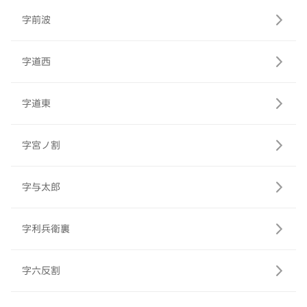
字前波
字道西
字道東
字宮ノ割
字与太郎
字利兵衛裏
字六反割