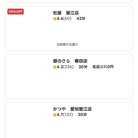
50%OFF
松屋 蟹江店
4.6
(60)
43分
出前館がお届け
銀のさら 春田店
4.2
(236)
30分
名店
送料
0円
かつや 愛知蟹江店
4.7
(132)
30分