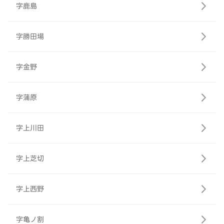
字鹿島
字勝田場
字金野
字蒲原
字上川田
字上芝切
字上西野
字亀ノ割