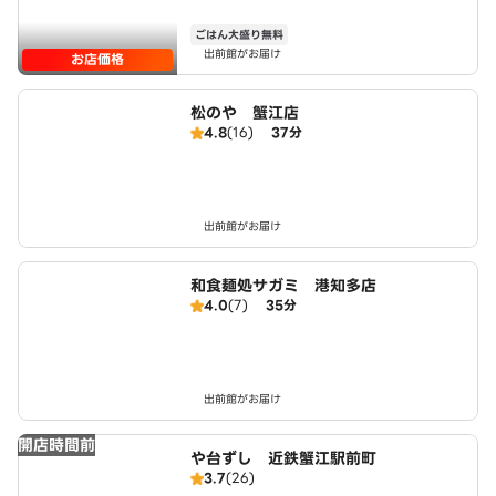
ごはん大盛り無料
出前館がお届け
お店価格
松のや 蟹江店
4.8
(16)
37分
出前館がお届け
和食麺処サガミ 港知多店
4.0
(7)
35分
出前館がお届け
開店時間前
や台ずし 近鉄蟹江駅前町
3.7
(26)