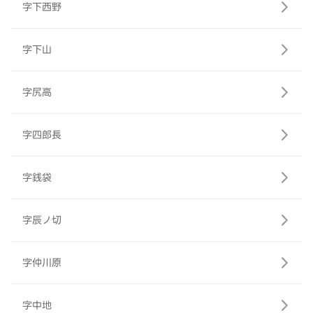
字下西野
字下山
字尻高
字四郎長
字銭袋
字辰ノ切
字仲川原
字中地