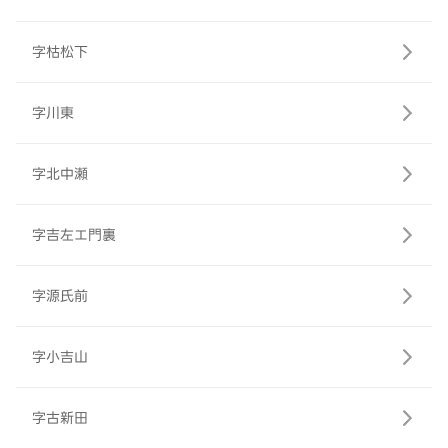
字枯松下
字川東
字北中瀬
字吉左エ門裏
字源氏前
字小吉山
字古新田