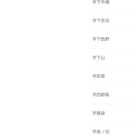
字下市場
字下芝切
字下西野
字下山
字尻高
字四郎長
字銭袋
字辰ノ切