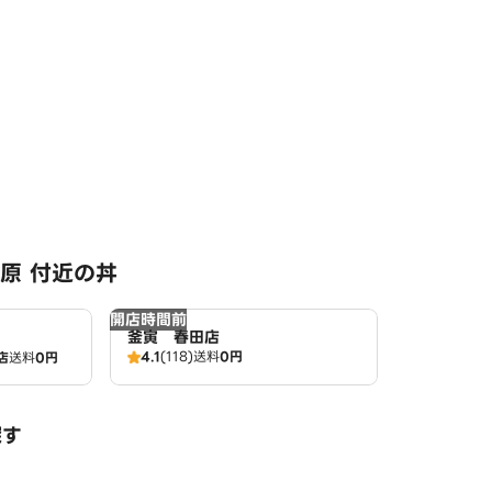
原 付近の丼
開店時間前
釜寅 春田店
4.1
(118)
送料
0円
店
送料
0円
探す