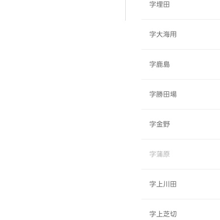
字埋田
字大海用
字鹿島
字勝田場
字金野
字蒲原
字上川田
字上芝切