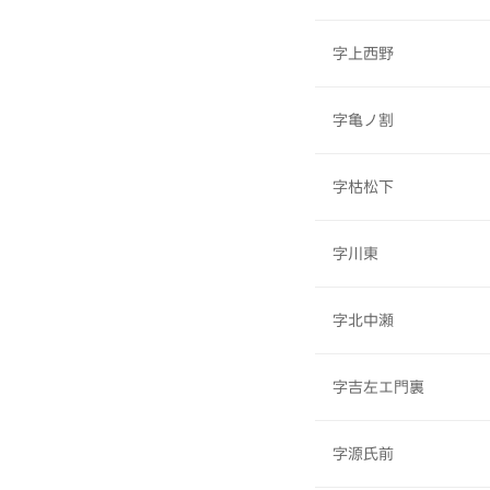
字上西野
字亀ノ割
字枯松下
字川東
字北中瀬
字吉左エ門裏
字源氏前