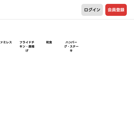
ログイン
会員登録
ファミレス
フライドチ
和食
ハンバー
キン・唐揚
グ・ステー
げ
キ