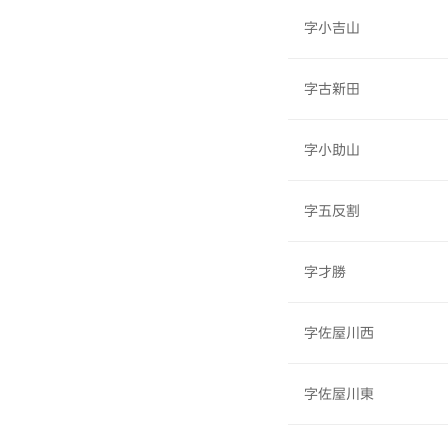
字小吉山
字古新田
字小助山
字五反割
字才勝
字佐屋川西
字佐屋川東