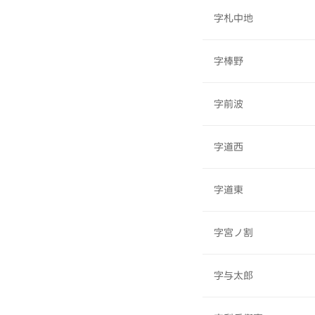
字札中地
字棒野
字前波
字道西
字道東
字宮ノ割
字与太郎