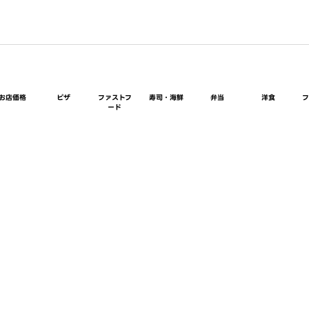
お店価格
ピザ
ファストフ
寿司・海鮮
弁当
洋食
ード