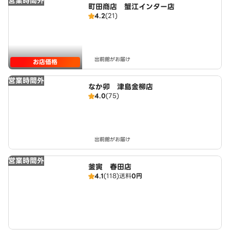
営業時間外
町田商店 蟹江インター店
4.2
(21)
出前館がお届け
お店価格
営業時間外
なか卯 津島金柳店
4.0
(75)
出前館がお届け
営業時間外
釜寅 春田店
4.1
(118)
送料
0円