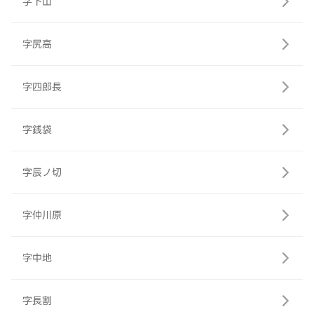
字下山
字尻高
字四郎長
字銭袋
字辰ノ切
字仲川原
字中地
字長割