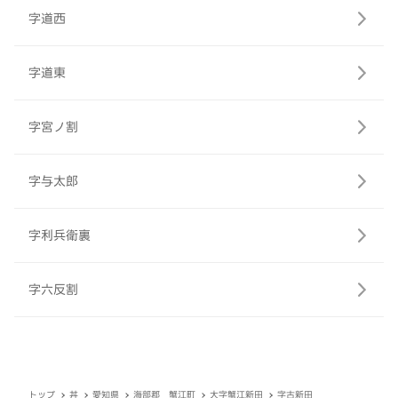
字道西
字道東
字宮ノ割
字与太郎
字利兵衛裏
字六反割
トップ
丼
愛知県
海部郡 蟹江町
大字蟹江新田
字古新田