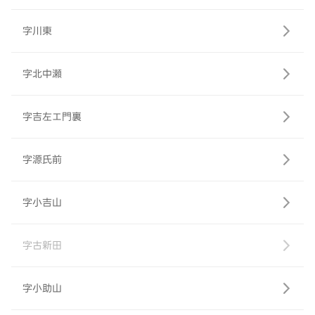
字川東
字北中瀬
字吉左エ門裏
字源氏前
字小吉山
字古新田
字小助山