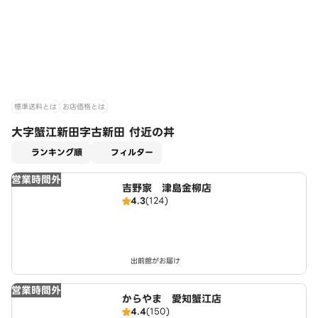
標準送料とは
お店価格とは
大字蟹江新田字古新田 付近の丼
適用なし
ランキング順
フィルター
営業時間外
吉野家 津島金柳店
4.3
(124)
出前館がお届け
営業時間外
からやま 愛知蟹江店
4.4
(150)