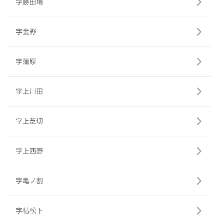
字勝田場
字金野
字蒲原
字上川田
字上芝切
字上西野
字亀ノ割
字枯松下