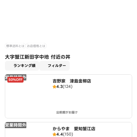
標準送料とは
お店価格とは
大字蟹江新田字中地 付近の丼
適用なし
ランキング順
フィルター
営業時間外
50%OFF
吉野家 津島金柳店
4.3
(124)
出前館がお届け
営業時間外
からやま 愛知蟹江店
4.4
(150)