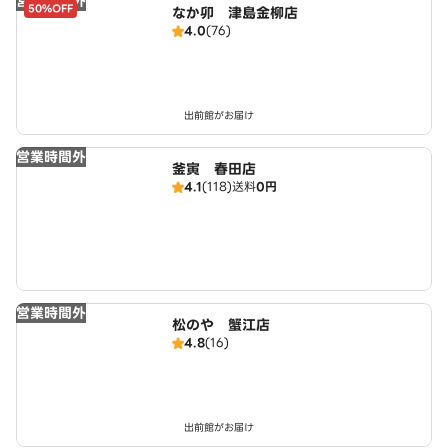
営業時間外
50%OFF
なか卯 津島金柳店
4.0
(76)
出前館がお届け
営業時間外
釜寅 春田店
4.1
(118)
送料
0円
営業時間外
松のや 蟹江店
4.8
(16)
出前館がお届け