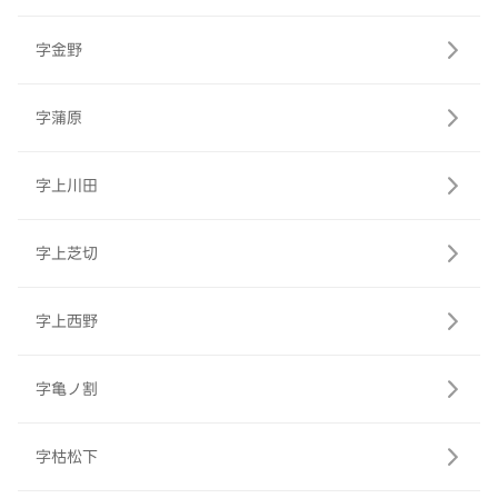
字金野
字蒲原
字上川田
字上芝切
字上西野
字亀ノ割
字枯松下