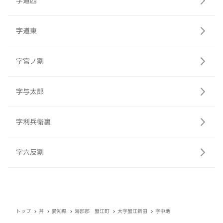
字道西
字道東
字宮ノ割
字与太郎
字利兵衛裏
字六反割
トップ
丼
愛知県
海部郡 蟹江町
大字蟹江新田
字中地