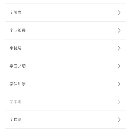
字尻高
字四郎長
字銭袋
字辰ノ切
字仲川原
字中地
字長割