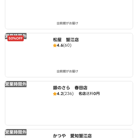
出前館がお届け
営業時間外
50%OFF
松屋 蟹江店
4.6
(60)
出前館がお届け
営業時間外
銀のさら 春田店
4.2
(236)
名店
送料
0円
営業時間外
かつや 愛知蟹江店