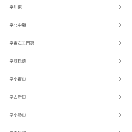
字川東
字北中瀬
字吉左エ門裏
字源氏前
字小吉山
字古新田
字小助山