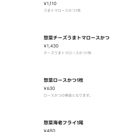
¥1,110
惣菜チーズうまトマロースかつ
¥1,430
惣菜ロースかつ1枚
¥630
惣菜海老フライ1尾
¥480