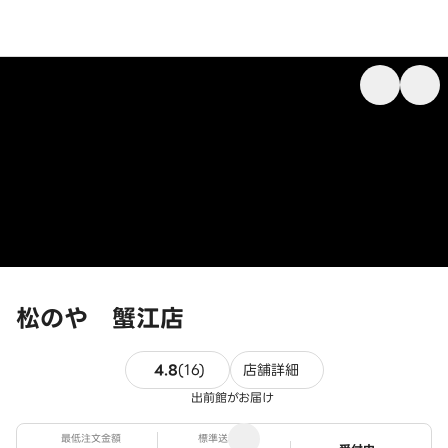
松のや 蟹江店
16件のレビュー
4.8
(
16
)
店舗詳細
出前館がお届け
最低注文金額
標準送料