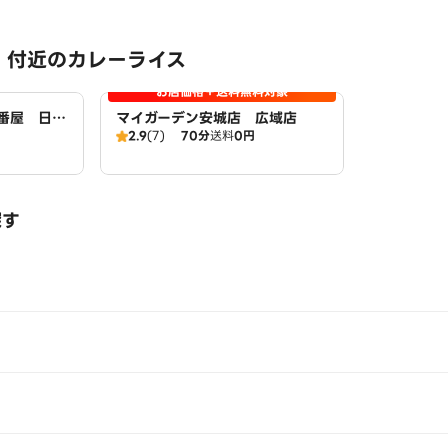
 付近のカレーライス
お店価格＋送料無料対象
壱番屋 日進
マイガーデン安城店 広域店
2.9
(7)
70分
送料
0円
探す