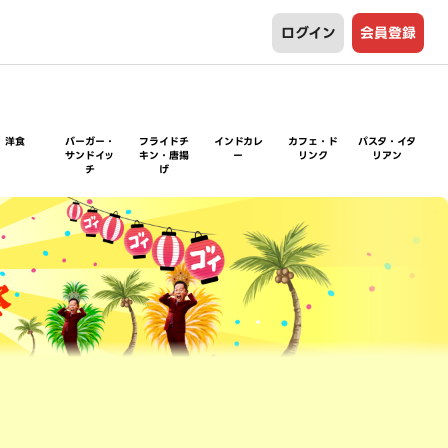
ログイン
会員登録
洋食
バーガー・
フライドチ
インドカレ
カフェ・ド
パスタ・イタ
サンドイッ
キン・唐揚
ー
リンク
リアン
チ
げ