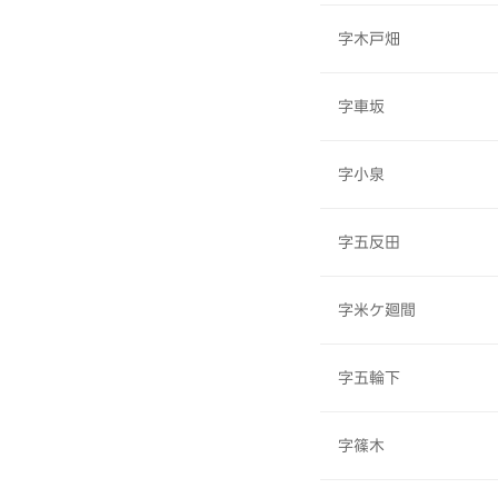
字木戸畑
字車坂
字小泉
字五反田
字米ケ廻間
字五輪下
字篠木