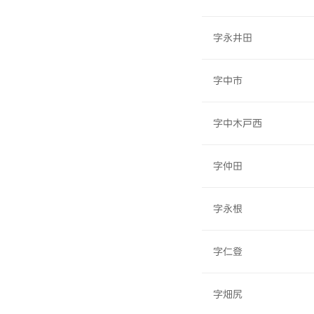
字永井田
字中市
字中木戸西
字仲田
字永根
字仁登
字畑尻