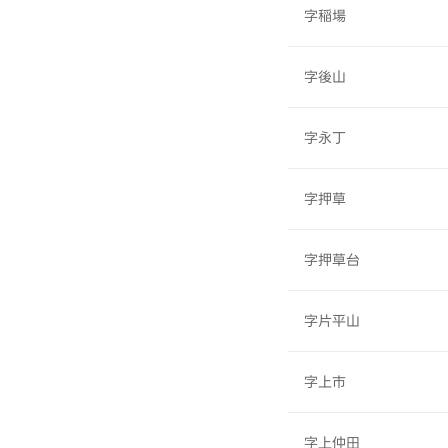
字稲場
字後山
字永丁
字押草
字押草台
字片平山
字上市
字上仲田