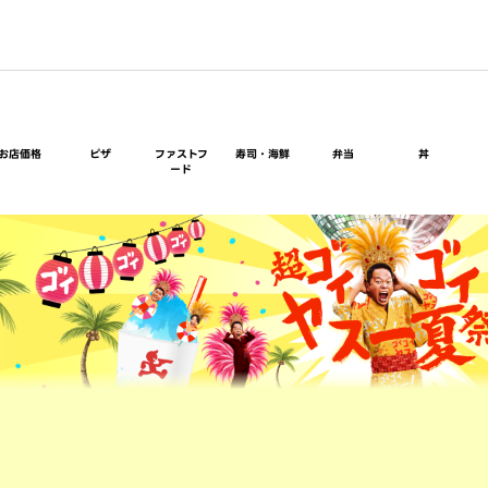
お店価格
ピザ
ファストフ
寿司・海鮮
弁当
丼
ード