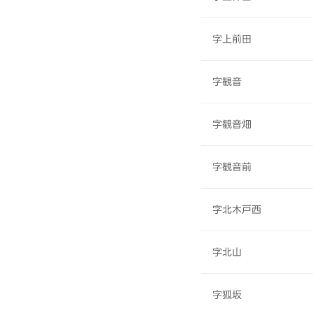
字上前田
字観音
字観音畑
字観音前
字北木戸西
字北山
字狐坂