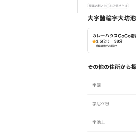
標準送料とは
お店価格とは
大字諸輪字大坊池
カレーハウスCoCo
3.5
(21)
38分
本郷町店（SD）
出前館がお届け
その他の住所から
字曙
字尼ケ根
字池上