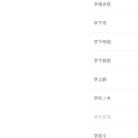
字清水尻
字下市
字下仲田
字下前田
字上鉾
字杉ノ木
字大坊池
字百々