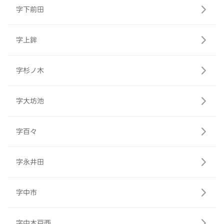
字下前田
字上鉾
字杉ノ木
字大坊池
字百々
字永井田
字中市
字中木戸西