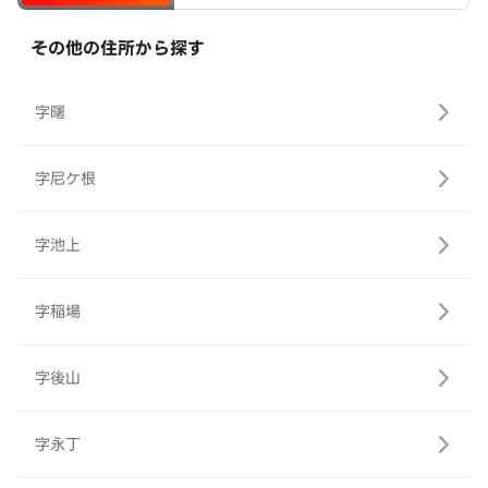
その他の住所から探す
字曙
字尼ケ根
字池上
字稲場
字後山
字永丁