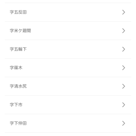
字五反田
字米ケ廻間
字五輪下
字篠木
字清水尻
字下市
字下仲田