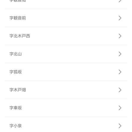
字観音畑
字観音前
字北木戸西
字北山
字狐坂
字木戸畑
字車坂
字小泉