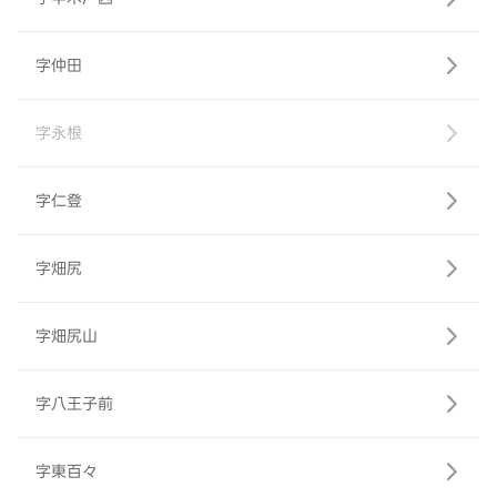
字仲田
字永根
字仁登
字畑尻
字畑尻山
字八王子前
字東百々