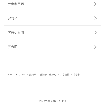
字南木戸西
字向イ
字葭ケ廻間
字吉田
トップ
カレー
愛知県
愛知郡 東郷町
大字諸輪
字永根
© Demae-can Co., Ltd.