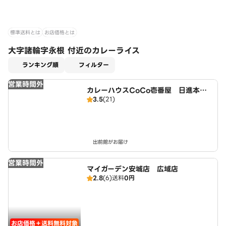
標準送料とは
お店価格とは
大字諸輪字永根 付近のカレーライス
適用なし
ランキング順
フィルター
営業時間外
カレーハウスCoCo壱番屋 日進本郷
3.5
(21)
町店（SD）
出前館がお届け
営業時間外
マイガーデン安城店 広域店
2.8
(6)
送料
0円
お店価格＋送料無料対象