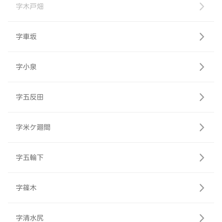
字木戸畑
字車坂
字小泉
字五反田
字米ケ廻間
字五輪下
字篠木
字清水尻