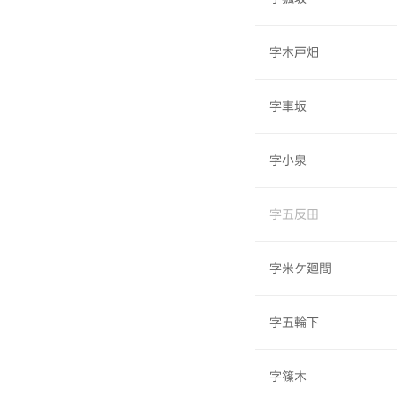
字木戸畑
字車坂
字小泉
字五反田
字米ケ廻間
字五輪下
字篠木