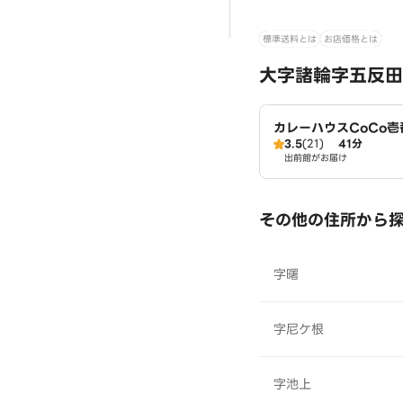
標準送料とは
お店価格とは
大字諸輪字五反田
カレーハウスCoCo
3.5
(21)
41分
本郷町店（SD）
出前館がお届け
その他の住所から
字曙
字尼ケ根
字池上