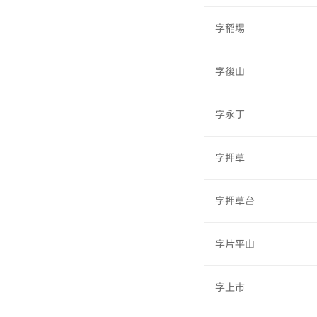
字稲場
字後山
字永丁
字押草
字押草台
字片平山
字上市