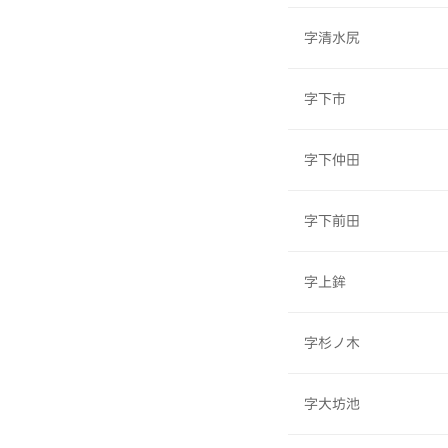
字清水尻
字下市
字下仲田
字下前田
字上鉾
字杉ノ木
字大坊池