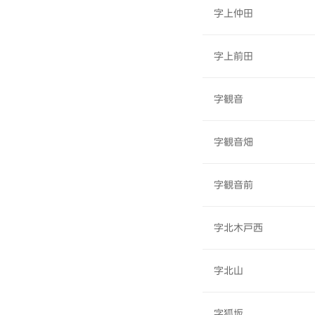
字上仲田
字上前田
字観音
字観音畑
字観音前
字北木戸西
字北山
字狐坂