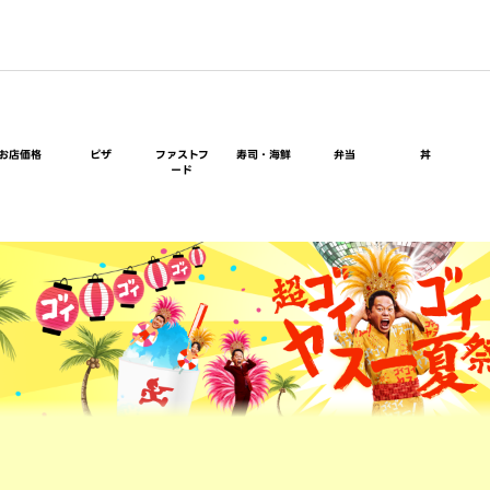
お店価格
ピザ
ファストフ
寿司・海鮮
弁当
丼
ード