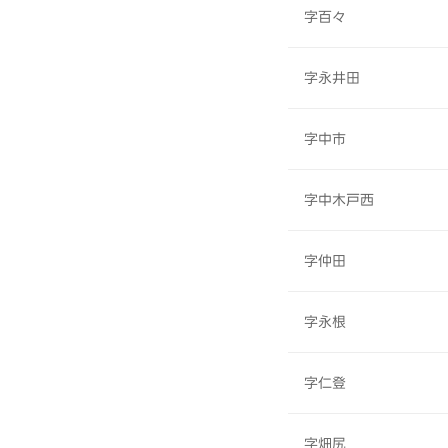
字百々
字永井田
字中市
字中木戸西
字仲田
字永根
字仁登
字畑尻