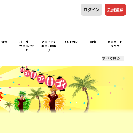
ログイン
会員登録
洋食
バーガー・
フライドチ
インドカレ
和食
カフェ・ド
サンドイッ
キン・唐揚
ー
リンク
チ
げ
すべて見る