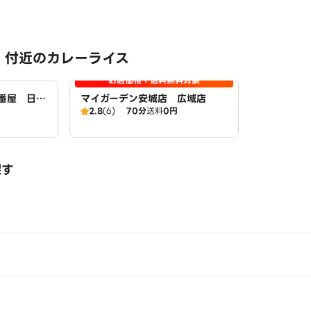
 付近のカレーライス
お店価格＋送料無料対象
壱番屋 日進
マイガーデン安城店 広域店
2.8
(6)
70分
送料
0円
探す