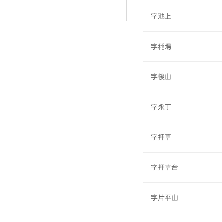
字池上
字稲場
字後山
字永丁
字押草
字押草台
字片平山