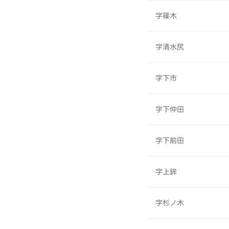
字篠木
字清水尻
字下市
字下仲田
字下前田
字上鉾
字杉ノ木