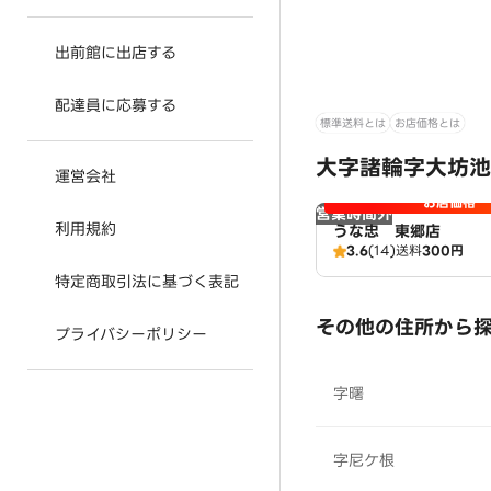
出前館に出店する
配達員に応募する
標準送料とは
お店価格とは
大字諸輪字大坊池
運営会社
お店価格
営業時間外
利用規約
うな忠 東郷店
3.6
(14)
送料
300円
特定商取引法に基づく表記
その他の住所から
プライバシーポリシー
字曙
字尼ケ根