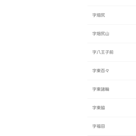
字畑尻
字畑尻山
字八王子前
字東百々
字東諸輪
字東脇
字福田