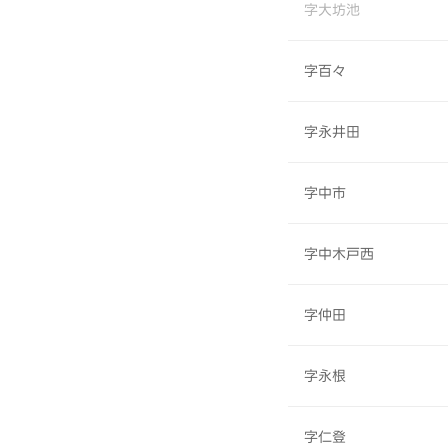
字大坊池
字百々
字永井田
字中市
字中木戸西
字仲田
字永根
字仁登