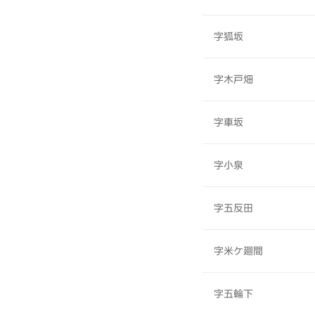
字狐坂
字木戸畑
字車坂
字小泉
字五反田
字米ケ廻間
字五輪下