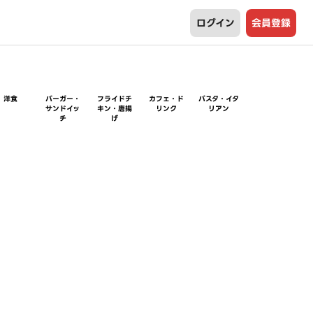
ログイン
会員登録
洋食
バーガー・
フライドチ
カフェ・ド
パスタ・イタ
サンドイッ
キン・唐揚
リンク
リアン
チ
げ