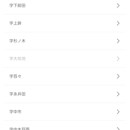
字下前田
字上鉾
字杉ノ木
字大坊池
字百々
字永井田
字中市
字中木戸西