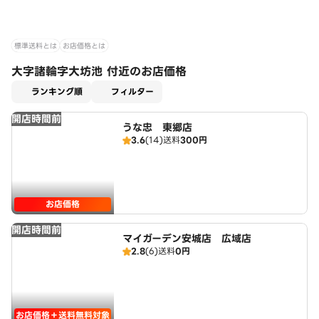
標準送料とは
お店価格とは
大字諸輪字大坊池 付近のお店価格
適用なし
ランキング順
フィルター
開店時間前
うな忠 東郷店
3.6
(14)
送料
300円
お店価格
開店時間前
マイガーデン安城店 広域店
2.8
(6)
送料
0円
お店価格＋送料無料対象