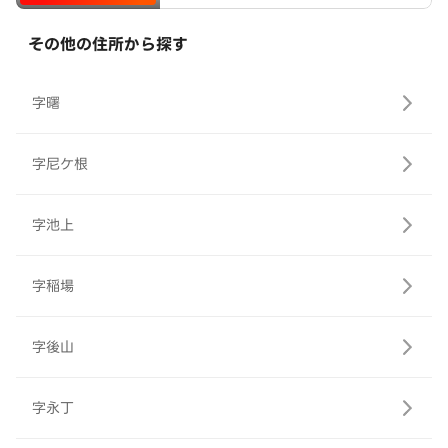
その他の住所から探す
字曙
字尼ケ根
字池上
字稲場
字後山
字永丁