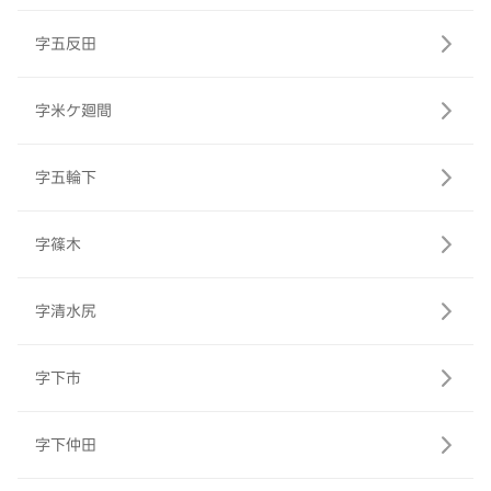
字五反田
字米ケ廻間
字五輪下
字篠木
字清水尻
字下市
字下仲田