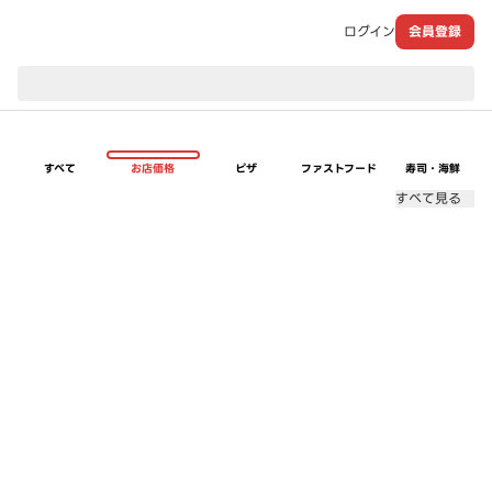
ログイン
会員登録
現在のお届け先：
すべて
お店価格
ピザ
ファストフード
寿司・海鮮
すべて見る