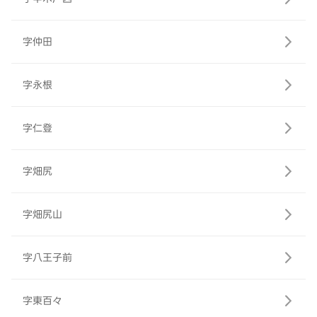
字仲田
字永根
字仁登
字畑尻
字畑尻山
字八王子前
字東百々