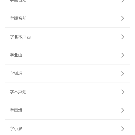
字観音畑
字観音前
字北木戸西
字北山
字狐坂
字木戸畑
字車坂
字小泉