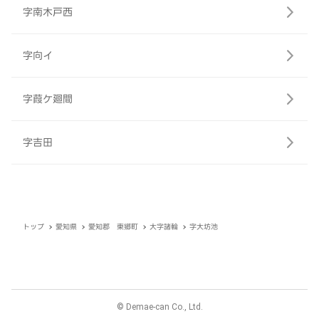
字南木戸西
字向イ
字葭ケ廻間
字吉田
トップ
愛知県
愛知郡 東郷町
大字諸輪
字大坊池
© Demae-can Co., Ltd.