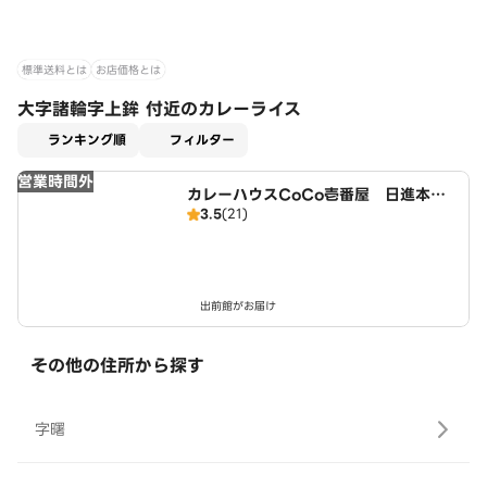
標準送料とは
お店価格とは
大字諸輪字上鉾 付近のカレーライス
適用なし
ランキング順
フィルター
営業時間外
カレーハウスCoCo壱番屋 日進本郷
3.5
(21)
町店（SD）
出前館がお届け
その他の住所から探す
字曙