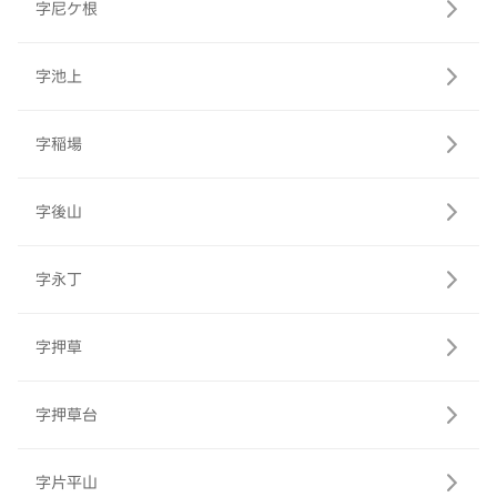
字尼ケ根
字池上
字稲場
字後山
字永丁
字押草
字押草台
字片平山