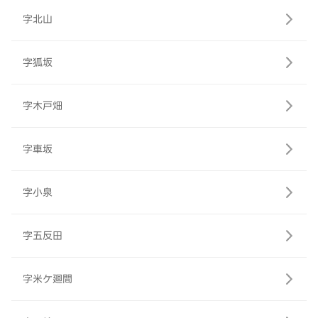
字北山
字狐坂
字木戸畑
字車坂
字小泉
字五反田
字米ケ廻間