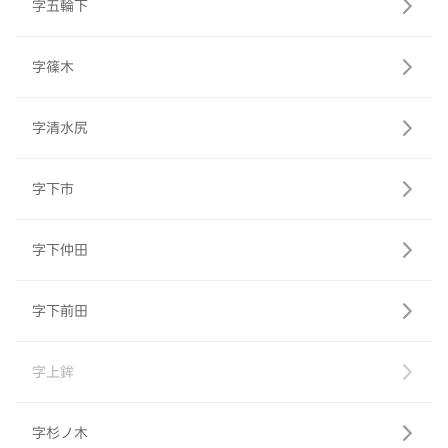
字五輪下
字篠木
字清水尻
字下市
字下仲田
字下前田
字上鉾
字杉ノ木