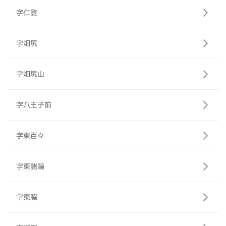
字仁登
字畑尻
字畑尻山
字八王子前
字東百々
字東諸輪
字東脇