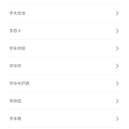
字大坊池
字百々
字永井田
字中市
字中木戸西
字仲田
字永根