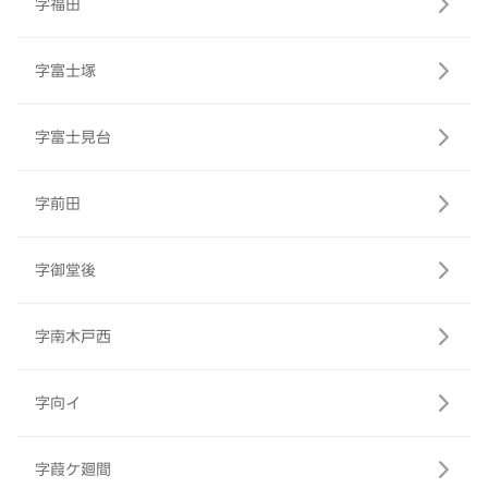
字福田
字富士塚
字富士見台
字前田
字御堂後
字南木戸西
字向イ
字葭ケ廻間