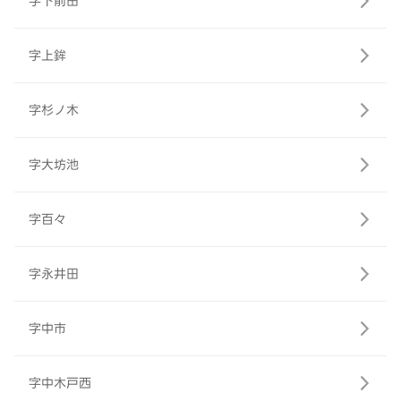
字下前田
字上鉾
字杉ノ木
字大坊池
字百々
字永井田
字中市
字中木戸西