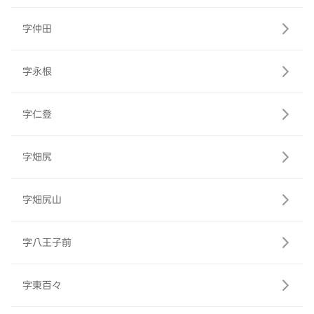
字仲田
字永根
字仁登
字畑尻
字畑尻山
字八王子前
字東百々