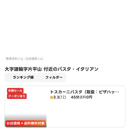
標準送料とは
お店価格とは
大字諸輪字片平山 付近のパスタ・イタリアン
適用なし
ランキング順
フィルター
半額セール
トスカーニパスタ（取扱：ピザハット
クーポンあり
3.3
(12)
45分
送料
0円
三好店）
お店価格＋送料無料対象