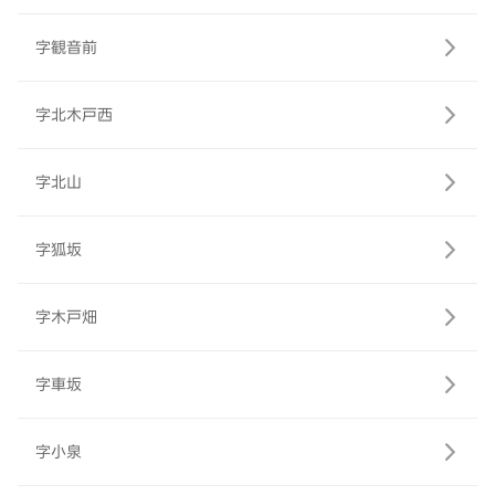
字観音前
字北木戸西
字北山
字狐坂
字木戸畑
字車坂
字小泉