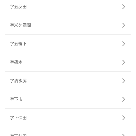
字五反田
字米ケ廻間
字五輪下
字篠木
字清水尻
字下市
字下仲田