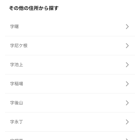
その他の住所から探す
字曙
字尼ケ根
字池上
字稲場
字後山
字永丁