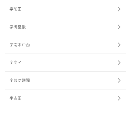
字前田
字御堂後
字南木戸西
字向イ
字葭ケ廻間
字吉田