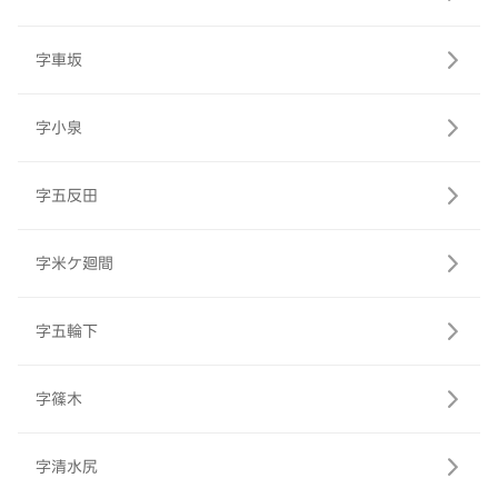
字車坂
字小泉
字五反田
字米ケ廻間
字五輪下
字篠木
字清水尻