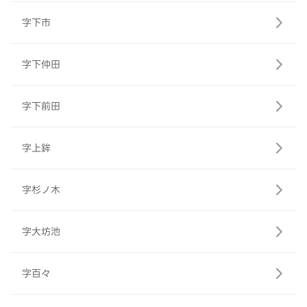
字下市
字下仲田
字下前田
字上鉾
字杉ノ木
字大坊池
字百々