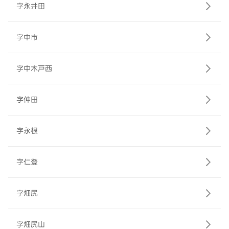
字永井田
字中市
字中木戸西
字仲田
字永根
字仁登
字畑尻
字畑尻山