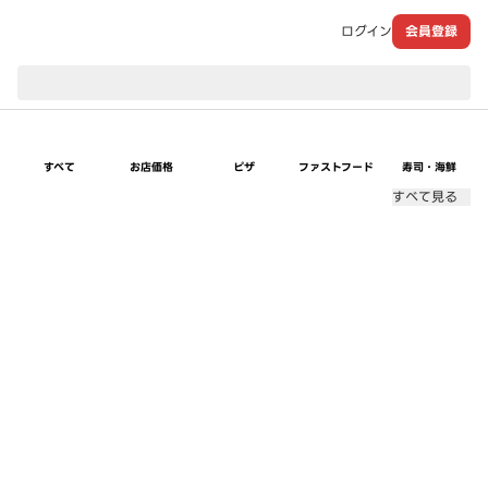
ログイン
会員登録
現在のお届け先：
すべて
お店価格
ピザ
ファストフード
寿司・海鮮
すべて見る