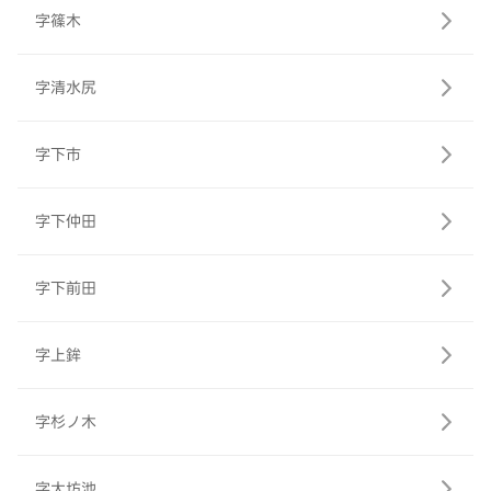
字篠木
字清水尻
字下市
字下仲田
字下前田
字上鉾
字杉ノ木
字大坊池