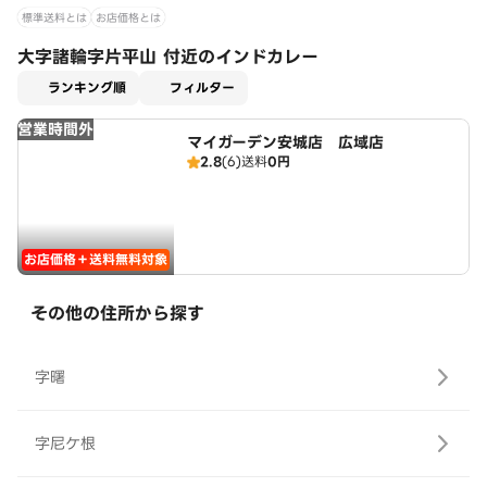
標準送料とは
お店価格とは
大字諸輪字片平山 付近のインドカレー
適用なし
ランキング順
フィルター
営業時間外
マイガーデン安城店 広域店
2.8
(6)
送料
0円
お店価格＋送料無料対象
その他の住所から探す
字曙
字尼ケ根