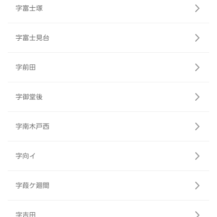
字富士塚
字富士見台
字前田
字御堂後
字南木戸西
字向イ
字葭ケ廻間
字吉田