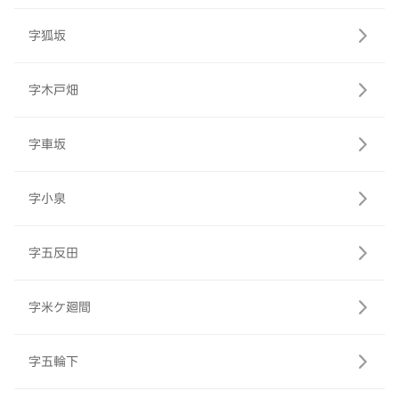
字狐坂
字木戸畑
字車坂
字小泉
字五反田
字米ケ廻間
字五輪下