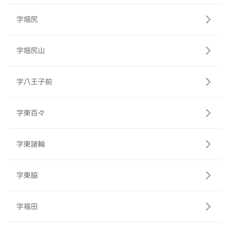
字畑尻
字畑尻山
字八王子前
字東百々
字東諸輪
字東脇
字福田