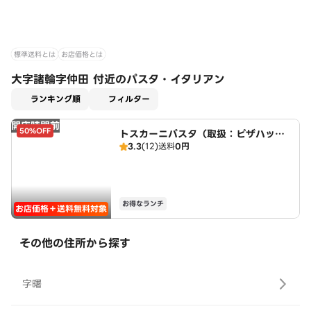
標準送料とは
お店価格とは
大字諸輪字仲田 付近のパスタ・イタリアン
適用なし
ランキング順
フィルター
開店時間前
50%OFF
トスカーニパスタ（取扱：ピザハット
3.3
(12)
送料
0円
三好店）
お得なランチ
お店価格＋送料無料対象
その他の住所から探す
字曙