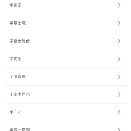
字福田
字富士塚
字富士見台
字前田
字御堂後
字南木戸西
字向イ
字葭ケ廻間