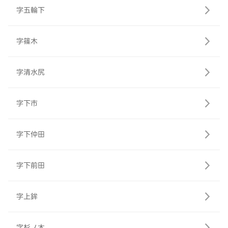
字五輪下
字篠木
字清水尻
字下市
字下仲田
字下前田
字上鉾
字杉ノ木