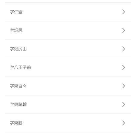
字仁登
字畑尻
字畑尻山
字八王子前
字東百々
字東諸輪
字東脇