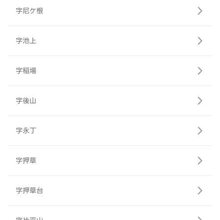
字尼ケ根
字池上
字稲場
字後山
字永丁
字押草
字押草台