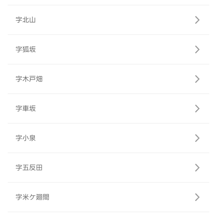
字北山
字狐坂
字木戸畑
字車坂
字小泉
字五反田
字米ケ廻間