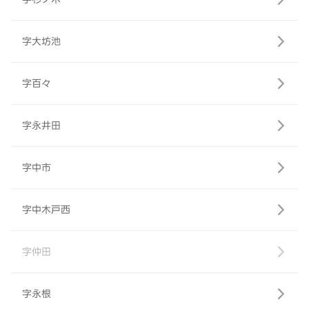
字大坊池
字百々
字永井田
字中市
字中木戸西
字仲田
字永根