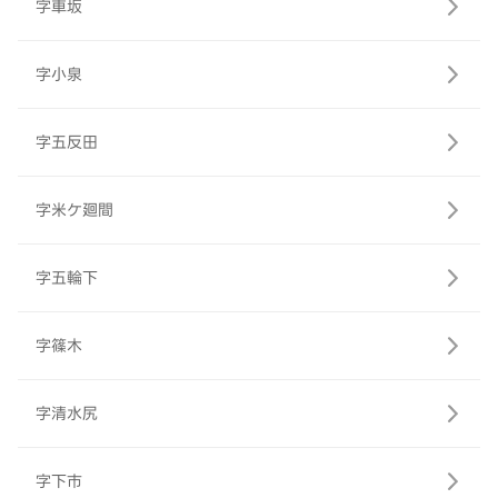
字車坂
字小泉
字五反田
字米ケ廻間
字五輪下
字篠木
字清水尻
字下市