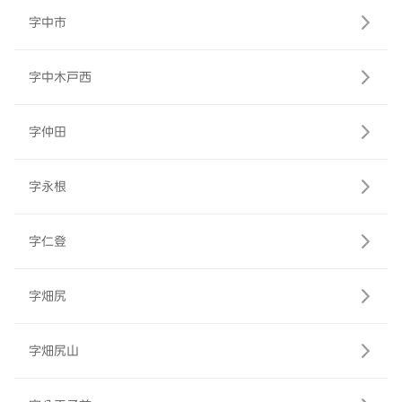
字中市
字中木戸西
字仲田
字永根
字仁登
字畑尻
字畑尻山