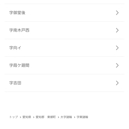
字御堂後
字南木戸西
字向イ
字葭ケ廻間
字吉田
トップ
愛知県
愛知郡 東郷町
大字諸輪
字東諸輪