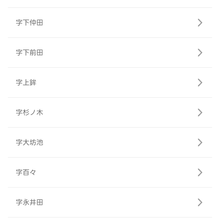
字下仲田
字下前田
字上鉾
字杉ノ木
字大坊池
字百々
字永井田