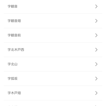
字観音
字観音畑
字観音前
字北木戸西
字北山
字狐坂
字木戸畑