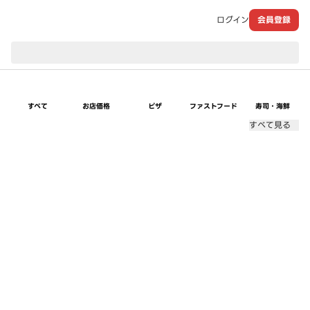
ログイン
会員登録
現在のお届け先：
すべて
お店価格
ピザ
ファストフード
寿司・海鮮
すべて見る