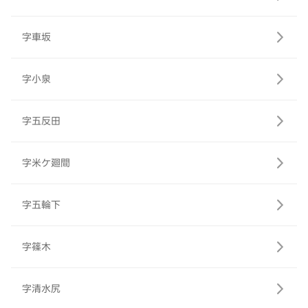
字車坂
字小泉
字五反田
字米ケ廻間
字五輪下
字篠木
字清水尻