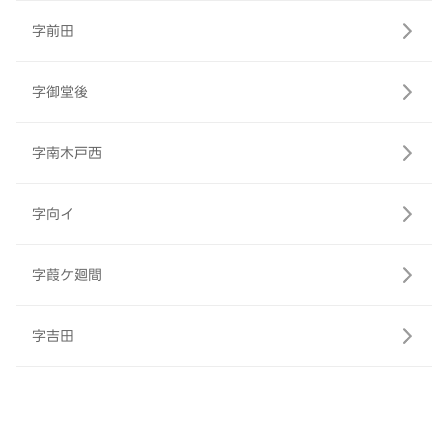
字前田
字御堂後
字南木戸西
字向イ
字葭ケ廻間
字吉田