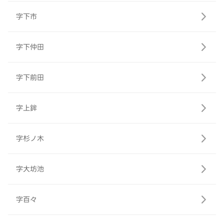
字下市
字下仲田
字下前田
字上鉾
字杉ノ木
字大坊池
字百々