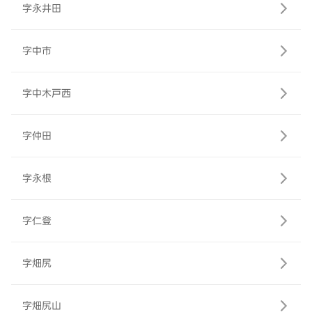
字永井田
字中市
字中木戸西
字仲田
字永根
字仁登
字畑尻
字畑尻山