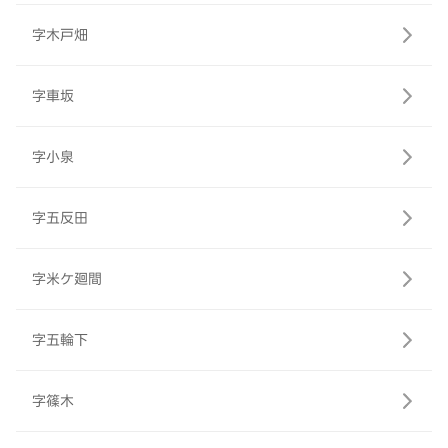
字木戸畑
字車坂
字小泉
字五反田
字米ケ廻間
字五輪下
字篠木