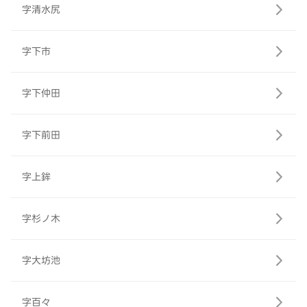
字清水尻
字下市
字下仲田
字下前田
字上鉾
字杉ノ木
字大坊池
字百々