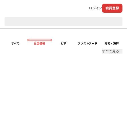
ログイン
会員登録
現在のお届け先：
すべて
お店価格
ピザ
ファストフード
寿司・海鮮
すべて見る