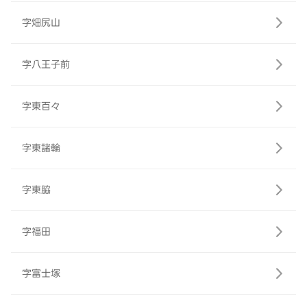
字畑尻山
字八王子前
字東百々
字東諸輪
字東脇
字福田
字富士塚