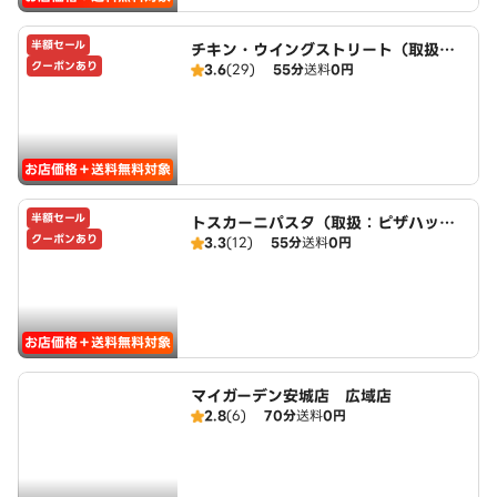
半額セール
チキン・ウイングストリート（取扱：
クーポンあり
3.6
(29)
55分
送料
0円
ピザハット三好店）
お店価格＋送料無料対象
半額セール
トスカーニパスタ（取扱：ピザハット
クーポンあり
3.3
(12)
55分
送料
0円
三好店）
お店価格＋送料無料対象
マイガーデン安城店 広域店
2.8
(6)
70分
送料
0円