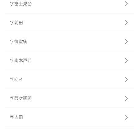
字富士見台
字前田
字御堂後
字南木戸西
字向イ
字葭ケ廻間
字吉田