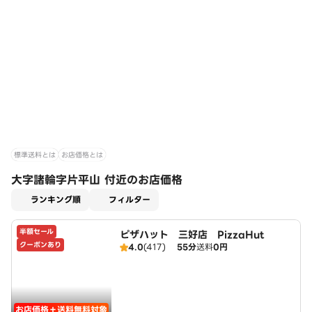
標準送料とは
お店価格とは
大字諸輪字片平山 付近のお店価格
適用なし
ランキング順
フィルター
半額セール
ピザハット 三好店 PizzaHut
クーポンあり
4.0
(417)
55分
送料
0円
お店価格＋送料無料対象