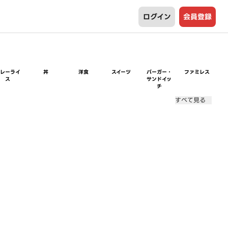
ログイン
会員登録
カレーライ
丼
洋食
スイーツ
バーガー・
ファミレス
ス
サンドイッ
チ
すべて見る