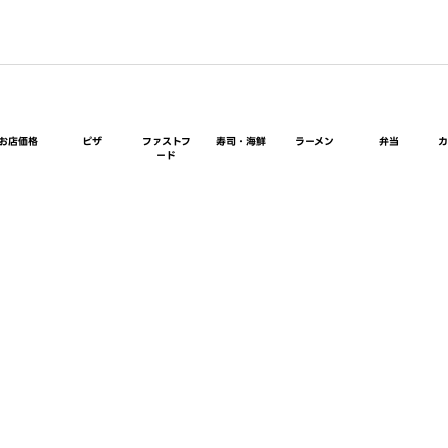
お店価格
ピザ
ファストフ
寿司・海鮮
ラーメン
弁当
ード