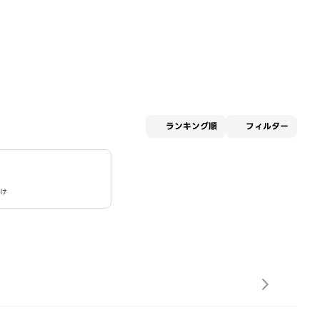
適用な
ランキング順
フィルター
け