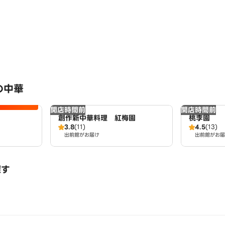
の中華
開店時間前
開店時間前
創作新中華料理 紅梅園
桃李園
3.8
(11)
4.5
(13)
出前館がお届け
出前館がお届
探す