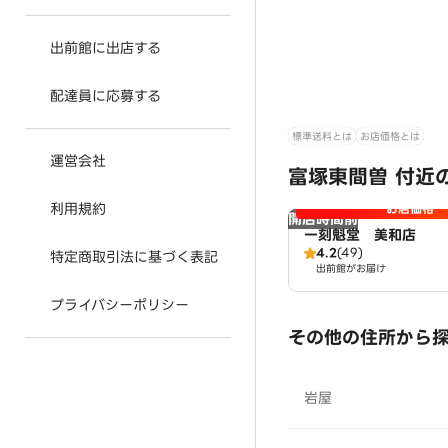
出前館に出店する
配達員に応募する
標準送料とは
お店価格とは
運営会社
富塚東間曽 付近
利用規約
お店価格
開店時間前
一刻魁堂 美和店
4.2
(49)
特定商取引法に基づく表記
出前館がお届け
プライバシーポリシー
その他の住所から
岩屋