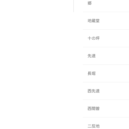
郷
地蔵堂
十の坪
先速
長堀
西先速
西間曽
二反地