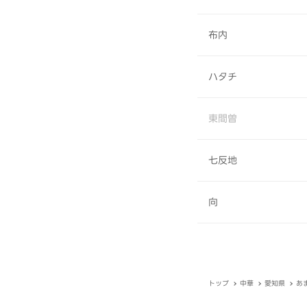
布内
ハタチ
東間曽
七反地
向
トップ
中華
愛知県
あ