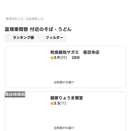
標準送料とは
お店価格とは
富塚東間曽 付近のそば・うどん
適用なし
ランキング順
フィルター
和食麺処サガミ 甚目寺店
3.9
(59)
28分
出前館がお届け
開店時間前
麺家りょうま櫻堂
3.5
(11)
出前館がお届け