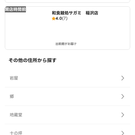
開店時間前
和食麺処サガミ 稲沢店
4.0
(7)
出前館がお届け
その他の住所から探す
岩屋
郷
地蔵堂
十の坪