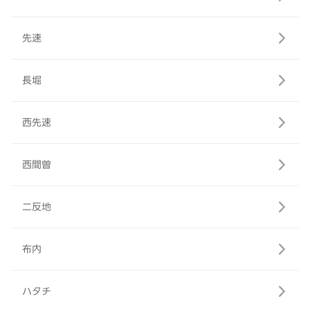
先速
長堀
西先速
西間曽
二反地
布内
ハタチ