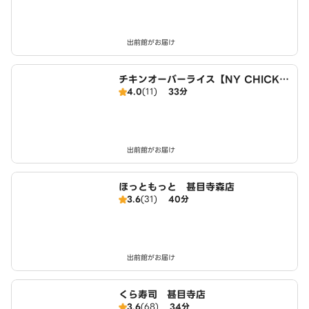
出前館がお届け
チキンオーバーライス【NY CHICKE
4.0
(11)
33分
N STAND】 名古屋店
出前館がお届け
ほっともっと 甚目寺森店
3.6
(31)
40分
出前館がお届け
くら寿司 甚目寺店
3.6
(68)
34分