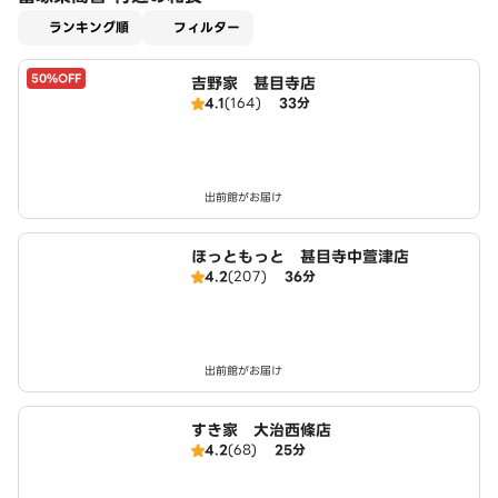
適用なし
ランキング順
フィルター
50%OFF
吉野家 甚目寺店
4.1
(164)
33分
出前館がお届け
ほっともっと 甚目寺中萱津店
4.2
(207)
36分
出前館がお届け
すき家 大治西條店
4.2
(68)
25分