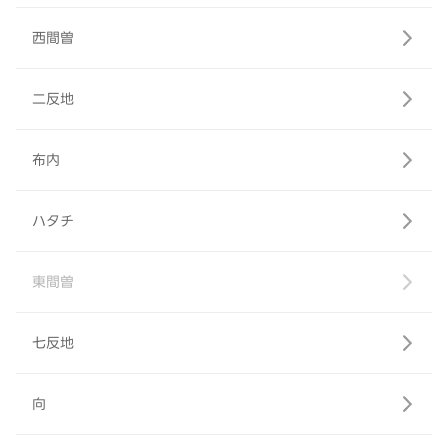
西間曽
二反地
布内
ハタチ
東間曽
七反地
向