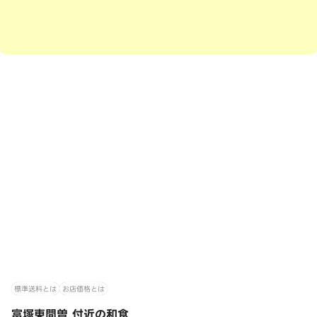
標準送料とは
お店価格とは
富塚東間曽 付近の和食