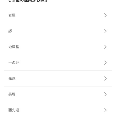
その他の住所から探す
岩屋
郷
地蔵堂
十の坪
先速
長堀
西先速