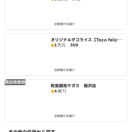
出前館がお届け
オリジナルタコライス【Taco feliz】
2.7
(3)
35分
名古屋店
出前館がお届け
開店時間前
和食麺処サガミ 稲沢店
4.0
(7)
出前館がお届け