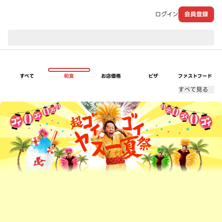
ログイン
会員登録
現在のお届け先：
すべて
和食
お店価格
ピザ
ファストフード
すべて見る
超ゴイゴイヤスー夏祭