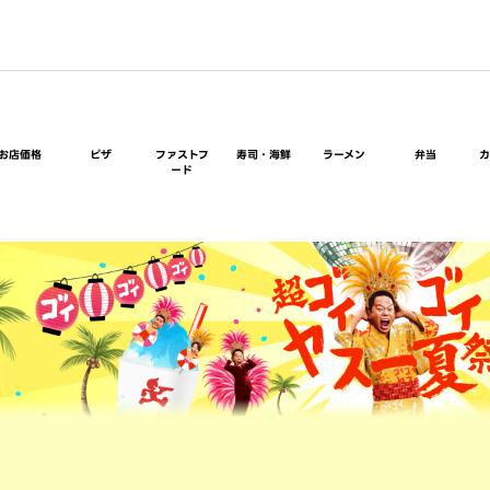
お店価格
ピザ
ファストフ
寿司・海鮮
ラーメン
弁当
ード