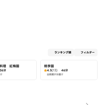
適用な
ランキング順
フィルター
料理 紅梅園
桃李園
36分
4.5
(13)
46分
け
出前館がお届け