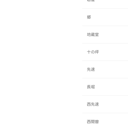
郷
地蔵堂
十の坪
先速
長堀
西先速
西間曽