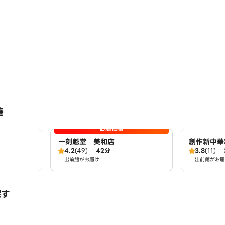
華
お店価格
一刻魁堂 美和店
創作新中華
4.2
(49)
42分
3.8
(11)
出前館がお届け
出前館がお届
探す