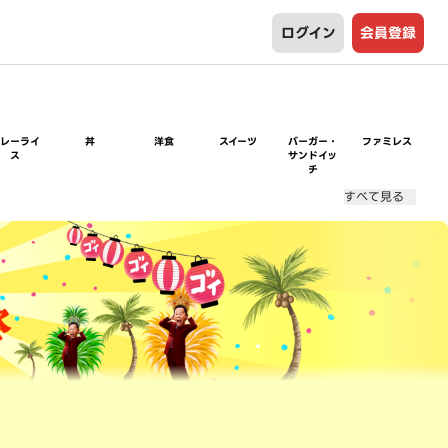
ログイン
会員登録
カレーライ
丼
洋食
スイーツ
バーガー・
ファミレス
ス
サンドイッ
チ
すべて見る