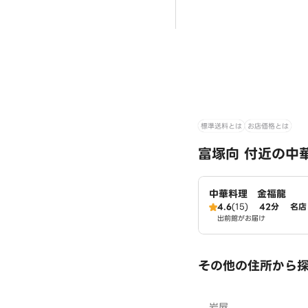
標準送料とは
お店価格とは
富塚向 付近の中
中華料理 金福龍
4.6
(15)
42分
名店
出前館がお届け
その他の住所から
岩屋