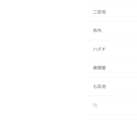
二反地
布内
ハタチ
東間曽
七反地
向