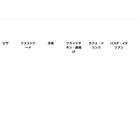
ピザ
ファストフ
洋食
フライドチ
カフェ・ド
パスタ・イタ
ード
キン・唐揚
リンク
リアン
げ