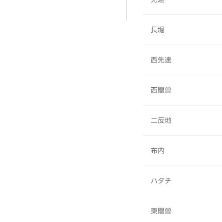
長堀
西先速
西間曽
二反地
布内
ハタチ
東間曽