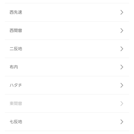
西先速
西間曽
二反地
布内
ハタチ
東間曽
七反地