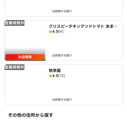
出前館がお届け
営業時間外
クリスピーチキンアンドトマト あま市
4.0
(4)
店 CRISPY CHICKEN n’ TOMATO
AMASHI
出前館がお届け
お店価格
営業時間外
桃李園
4.5
(13)
出前館がお届け
その他の住所から探す