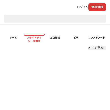
ログイン
会員登録
現在のお届け先：
すべて
フライドチキ
お店価格
ピザ
ファストフード
ン・唐揚げ
すべて見る