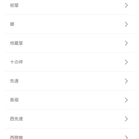
岩屋
郷
地蔵堂
十の坪
先速
長堀
西先速
西間曽