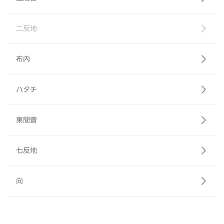
二反地
布内
ハタチ
東間曽
七反地
向