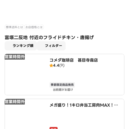
標準送料とは
お店価格とは
富塚二反地 付近のフライドチキン・唐揚げ
適用なし
ランキング順
フィルター
営業時間外
コメダ珈琲店 甚目寺森店
4.4
(9)
季節限定商品発売
出前館がお届け
営業時間外
メガ盛り！1キロ弁当工房肉MAX！大
盛りからあげお弁当 あま市店