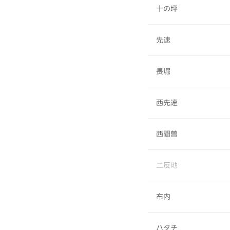
十の坪
先速
長堀
西先速
西間曽
二反地
布内
ハタチ