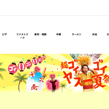
ピザ
ファストフ
寿司・海鮮
中華
ラーメン
弁当
ード