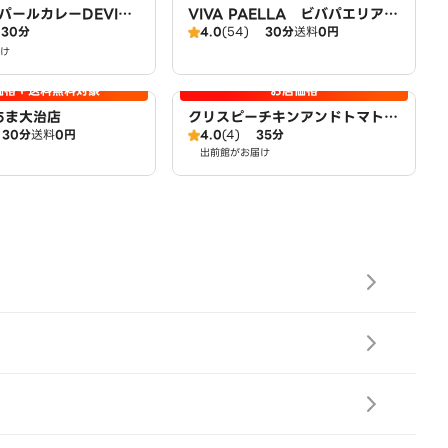
パールカレーDEVI大
VIVA PAELLA ビバパエリア
30分
4.0
(54)
30分
送料
0円
あま大治店
け
価格＋送料無料対象
お店価格
 あま大治店
クリスピーチキンアンドトマト
30分
送料
0円
4.0
(4)
35分
あま市店 CRISPY CHICKEN n’
出前館がお届け
TOMATO AMASHI