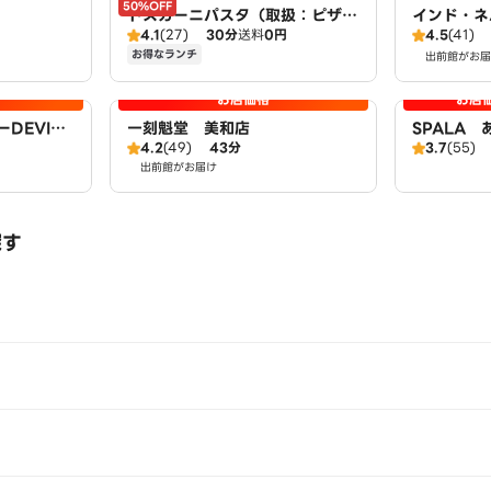
50%OFF
トスカーニパスタ（取扱：ピザハ
インド・ネ
4.1
(27)
30分
送料
0円
4.5
(41)
ット甚目寺店）
治店
お得なランチ
出前館がお届
お店価格
お店
DEVIあ
一刻魁堂 美和店
SPALA
4.2
(49)
43分
3.7
(55)
出前館がお届け
探す