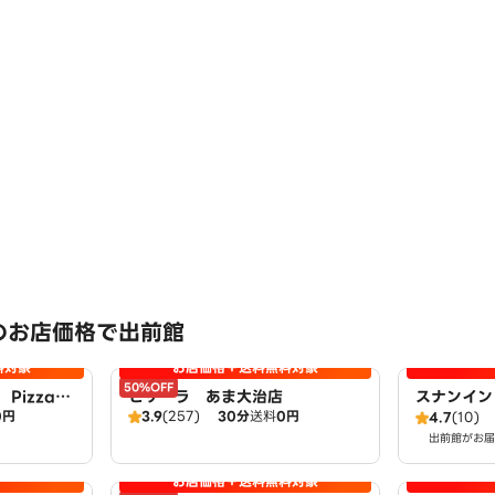
のお店価格で出前館
料対象
お店価格＋送料無料対象
50%OFF
PizzaH
ピザーラ あま大治店
スナンイン
0円
3.9
(257)
30分
送料
0円
店
4.7
(10)
出前館がお届
お店価格＋送料無料対象