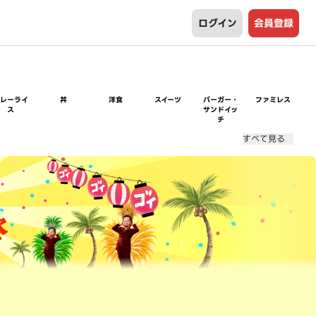
ログイン
会員登録
カレーライ
丼
洋食
スイーツ
バーガー・
ファミレス
ス
サンドイッ
チ
すべて見る