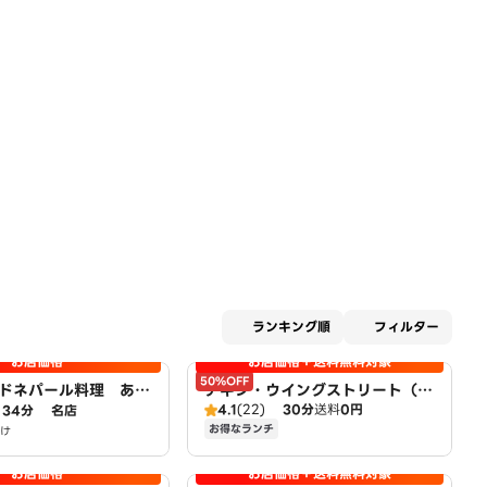
適用な
ランキング順
フィルター
お店価格
お店価格＋送料無料対象
50%OFF
ドネパール料理 あま
チキン・ウイングストリート（取
4.1
(22)
30分
送料
0円
34分
名店
扱：ピザハット甚目寺店）
お得なランチ
け
お店価格
お店価格＋送料無料対象