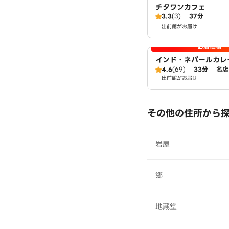
チタワンカフェ
3.3
(3)
37分
出前館がお届け
お店価格
インド・ネパールカレー
ま店
4.6
(69)
33分
名店
出前館がお届け
その他の住所から
岩屋
郷
地蔵堂