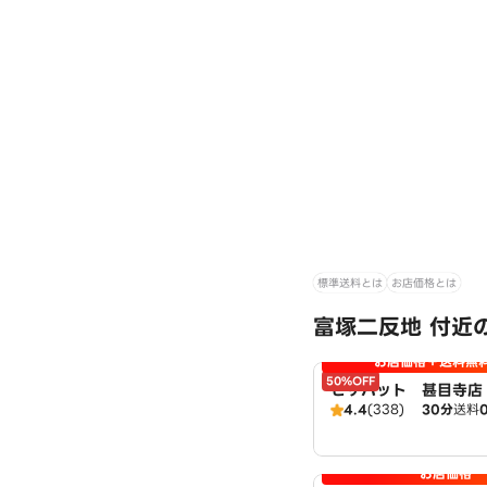
標準送料とは
お店価格とは
富塚二反地 付近
お店価格＋送料無
50%OFF
ピザハット 甚目寺店 
4.4
(338)
30分
送料
ut
お店価格