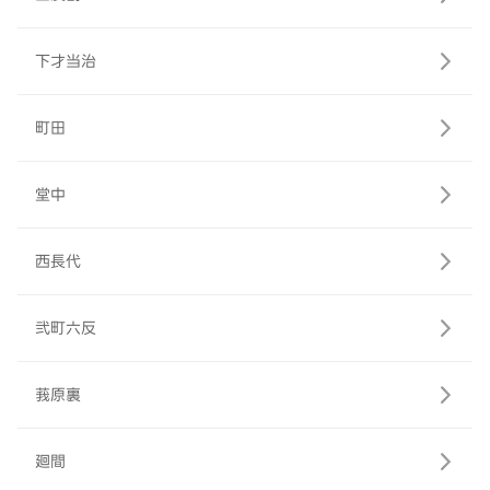
下才当治
町田
堂中
西長代
弐町六反
莪原裏
廻間