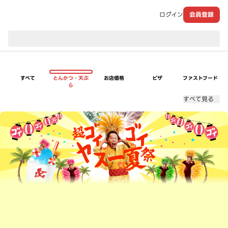
ログイン
会員登録
現在のお届け先：
すべて
とんかつ・天ぷ
お店価格
ピザ
ファストフード
ら
すべて見る
超ゴイゴイヤスー夏祭