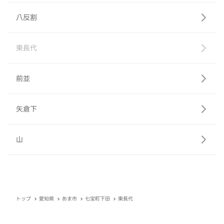
八反割
東長代
前並
矢倉下
山
トップ
愛知県
あま市
七宝町下田
東長代